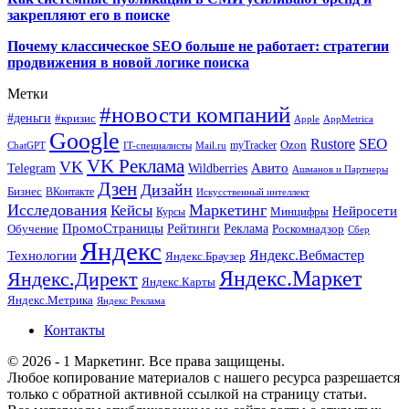
закрепляют его в поиске
Почему классическое SEO больше не работает: стратегии
продвижения в новой логике поиска
Метки
#новости компаний
#деньги
#кризис
Apple
AppMetrica
Google
SEO
Rustore
Ozon
myTracker
ChatGPT
IT-специалисты
Mail.ru
VK Реклама
VK
Wildberries
Авито
Telegram
Ашманов и Партнеры
Дзен
Дизайн
Бизнес
ВКонтакте
Искусственный интеллект
Исследования
Маркетинг
Кейсы
Нейросети
Минцифры
Курсы
ПромоСтраницы
Рейтинги
Реклама
Роскомнадзор
Обучение
Сбер
Яндекс
Технологии
Яндекс.Вебмастер
Яндекс.Браузер
Яндекс.Маркет
Яндекс.Директ
Яндекс.Карты
Яндекс.Метрика
Яндекс Реклама
Контакты
© 2026 - 1 Маркетинг. Все права защищены.
Любое копирование материалов с нашего ресурса разрешается
только с обратной активной ссылкой на страницу статьи.