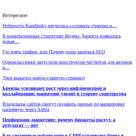
Интересное:
Нейросеть Kandinsky научилась создавать стикеры и…
В конверсионных стратегиях Яндекс Директа появилась
новая…
Где взять трафик, или Почему пора заняться SEO
Одноклассники запустили конструктор чат-ботов для авторов
и…
Дзен выкатил новую главную страницу
Бренды усиливают рост через инфлюенсеров и
коллаборации: маркетинг уходит в сторону соавторства
Владельцы сайтов смогут подавать данные по маркировке
напрямую через Adfox
Перформанс-маркетинг: почему бюджеты растут, а
результат — нет
Как системные публикации в СМИ усиливают бренд и