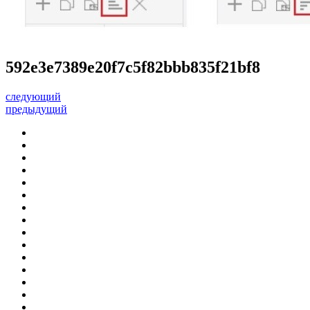
592e3e7389e20f7c5f82bbb835f21bf8
следующий
предыдущий