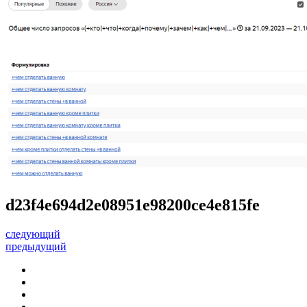
d23f4e694d2e08951e98200ce4e815fe
следующий
предыдущий