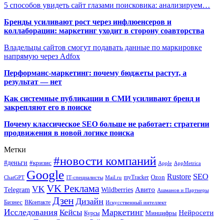
5 способов увидеть сайт глазами поисковика: анализируем…
Бренды усиливают рост через инфлюенсеров и
коллаборации: маркетинг уходит в сторону соавторства
Владельцы сайтов смогут подавать данные по маркировке
напрямую через Adfox
Перформанс-маркетинг: почему бюджеты растут, а
результат — нет
Как системные публикации в СМИ усиливают бренд и
закрепляют его в поиске
Почему классическое SEO больше не работает: стратегии
продвижения в новой логике поиска
Метки
#новости компаний
#деньги
#кризис
Apple
AppMetrica
Google
SEO
Rustore
Ozon
myTracker
ChatGPT
IT-специалисты
Mail.ru
VK Реклама
VK
Wildberries
Авито
Telegram
Ашманов и Партнеры
Дзен
Дизайн
Бизнес
ВКонтакте
Искусственный интеллект
Исследования
Маркетинг
Кейсы
Нейросети
Минцифры
Курсы