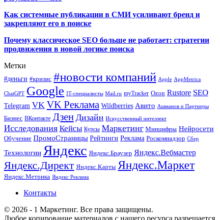
Как системные публикации в СМИ усиливают бренд и
закрепляют его в поиске
Почему классическое SEO больше не работает: стратегии
продвижения в новой логике поиска
Метки
#новости компаний
#деньги
#кризис
Apple
AppMetrica
Google
SEO
Rustore
Ozon
myTracker
ChatGPT
IT-специалисты
Mail.ru
VK Реклама
VK
Wildberries
Авито
Telegram
Ашманов и Партнеры
Дзен
Дизайн
Бизнес
ВКонтакте
Искусственный интеллект
Исследования
Маркетинг
Кейсы
Нейросети
Минцифры
Курсы
ПромоСтраницы
Рейтинги
Реклама
Роскомнадзор
Обучение
Сбер
Яндекс
Технологии
Яндекс.Вебмастер
Яндекс.Браузер
Яндекс.Маркет
Яндекс.Директ
Яндекс.Карты
Яндекс.Метрика
Яндекс Реклама
Контакты
© 2026 - 1 Маркетинг. Все права защищены.
Любое копирование материалов с нашего ресурса разрешается