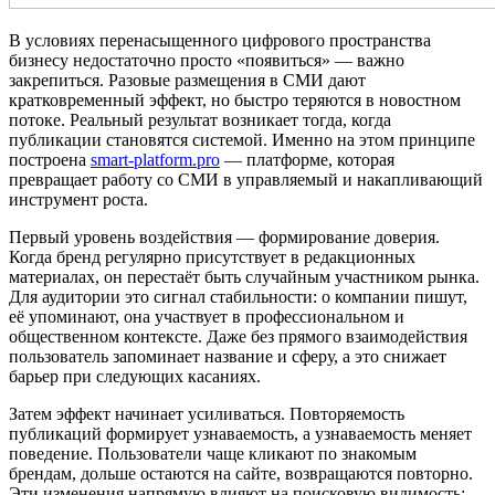
В условиях перенасыщенного цифрового пространства
бизнесу недостаточно просто «появиться» — важно
закрепиться. Разовые размещения в СМИ дают
кратковременный эффект, но быстро теряются в новостном
потоке. Реальный результат возникает тогда, когда
публикации становятся системой. Именно на этом принципе
построена
smart-platform.pro
— платформе, которая
превращает работу со СМИ в управляемый и накапливающий
инструмент роста.
Первый уровень воздействия — формирование доверия.
Когда бренд регулярно присутствует в редакционных
материалах, он перестаёт быть случайным участником рынка.
Для аудитории это сигнал стабильности: о компании пишут,
её упоминают, она участвует в профессиональном и
общественном контексте. Даже без прямого взаимодействия
пользователь запоминает название и сферу, а это снижает
барьер при следующих касаниях.
Затем эффект начинает усиливаться. Повторяемость
публикаций формирует узнаваемость, а узнаваемость меняет
поведение. Пользователи чаще кликают по знакомым
брендам, дольше остаются на сайте, возвращаются повторно.
Эти изменения напрямую влияют на поисковую видимость: