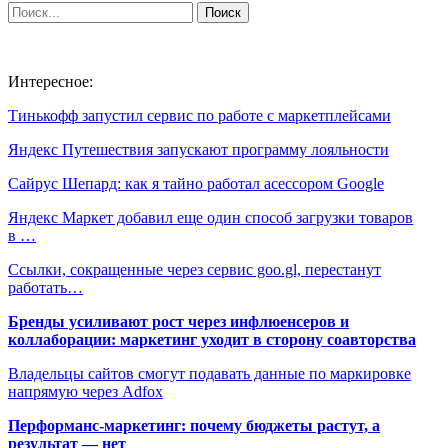
Интересное:
Тинькофф запустил сервис по работе с маркетплейсами
Яндекс Путешествия запускают программу лояльности
Сайрус Шепард: как я тайно работал асессором Google
Яндекс Маркет добавил еще один способ загрузки товаров
в …
Ссылки, сокращенные через сервис goo.gl, перестанут
работать…
Бренды усиливают рост через инфлюенсеров и
коллаборации: маркетинг уходит в сторону соавторства
Владельцы сайтов смогут подавать данные по маркировке
напрямую через Adfox
Перформанс-маркетинг: почему бюджеты растут, а
результат — нет