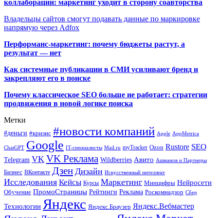
коллаборации: маркетинг уходит в сторону соавторства
Владельцы сайтов смогут подавать данные по маркировке
напрямую через Adfox
Перформанс-маркетинг: почему бюджеты растут, а
результат — нет
Как системные публикации в СМИ усиливают бренд и
закрепляют его в поиске
Почему классическое SEO больше не работает: стратегии
продвижения в новой логике поиска
Метки
#новости компаний
#деньги
#кризис
Apple
AppMetrica
Google
SEO
Rustore
Ozon
myTracker
ChatGPT
IT-специалисты
Mail.ru
VK Реклама
VK
Wildberries
Авито
Telegram
Ашманов и Партнеры
Дзен
Дизайн
Бизнес
ВКонтакте
Искусственный интеллект
Исследования
Маркетинг
Кейсы
Нейросети
Минцифры
Курсы
ПромоСтраницы
Рейтинги
Реклама
Роскомнадзор
Обучение
Сбер
Яндекс
Технологии
Яндекс.Вебмастер
Яндекс.Браузер