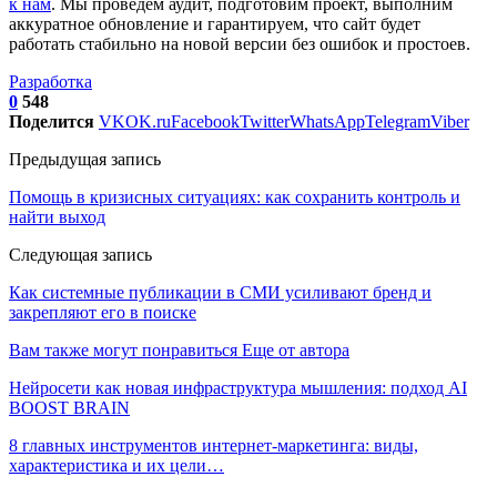
к нам
. Мы проведём аудит, подготовим проект, выполним
аккуратное обновление и гарантируем, что сайт будет
работать стабильно на новой версии без ошибок и простоев.
Разработка
0
548
Поделится
VK
OK.ru
Facebook
Twitter
WhatsApp
Telegram
Viber
Предыдущая запись
Помощь в кризисных ситуациях: как сохранить контроль и
найти выход
Следующая запись
Как системные публикации в СМИ усиливают бренд и
закрепляют его в поиске
Вам также могут понравиться
Еще от автора
Нейросети как новая инфраструктура мышления: подход AI
BOOST BRAIN
8 главных инструментов интернет-маркетинга: виды,
характеристика и их цели…