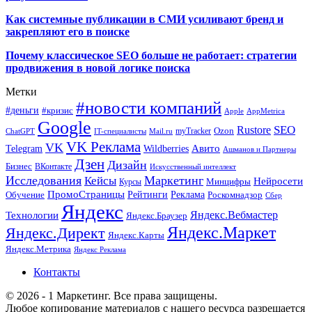
Как системные публикации в СМИ усиливают бренд и
закрепляют его в поиске
Почему классическое SEO больше не работает: стратегии
продвижения в новой логике поиска
Метки
#новости компаний
#деньги
#кризис
Apple
AppMetrica
Google
SEO
Rustore
Ozon
myTracker
ChatGPT
IT-специалисты
Mail.ru
VK Реклама
VK
Wildberries
Авито
Telegram
Ашманов и Партнеры
Дзен
Дизайн
Бизнес
ВКонтакте
Искусственный интеллект
Исследования
Маркетинг
Кейсы
Нейросети
Минцифры
Курсы
ПромоСтраницы
Рейтинги
Реклама
Роскомнадзор
Обучение
Сбер
Яндекс
Технологии
Яндекс.Вебмастер
Яндекс.Браузер
Яндекс.Маркет
Яндекс.Директ
Яндекс.Карты
Яндекс.Метрика
Яндекс Реклама
Контакты
© 2026 - 1 Маркетинг. Все права защищены.
Любое копирование материалов с нашего ресурса разрешается