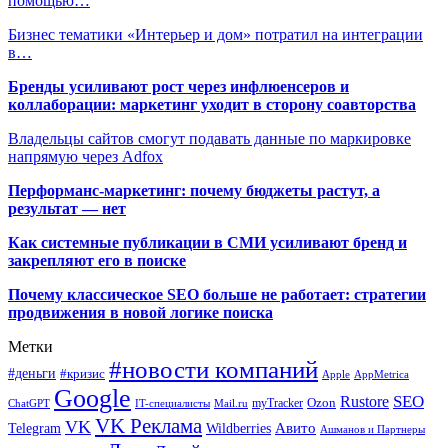
помощью…
Бизнес тематики «Интерьер и дом» потратил на интеграции
в…
Бренды усиливают рост через инфлюенсеров и
коллаборации: маркетинг уходит в сторону соавторства
Владельцы сайтов смогут подавать данные по маркировке
напрямую через Adfox
Перформанс-маркетинг: почему бюджеты растут, а
результат — нет
Как системные публикации в СМИ усиливают бренд и
закрепляют его в поиске
Почему классическое SEO больше не работает: стратегии
продвижения в новой логике поиска
Метки
#новости компаний
#деньги
#кризис
Apple
AppMetrica
Google
SEO
Rustore
Ozon
myTracker
ChatGPT
IT-специалисты
Mail.ru
VK Реклама
VK
Wildberries
Авито
Telegram
Ашманов и Партнеры