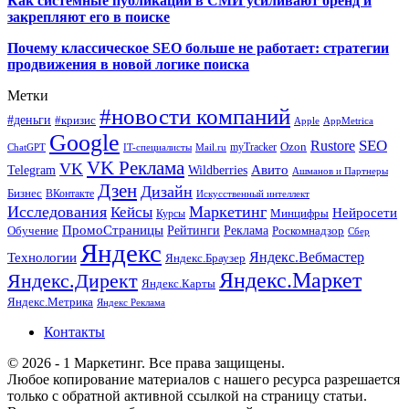
Как системные публикации в СМИ усиливают бренд и
закрепляют его в поиске
Почему классическое SEO больше не работает: стратегии
продвижения в новой логике поиска
Метки
#новости компаний
#деньги
#кризис
Apple
AppMetrica
Google
SEO
Rustore
Ozon
myTracker
ChatGPT
IT-специалисты
Mail.ru
VK Реклама
VK
Wildberries
Авито
Telegram
Ашманов и Партнеры
Дзен
Дизайн
Бизнес
ВКонтакте
Искусственный интеллект
Исследования
Маркетинг
Кейсы
Нейросети
Минцифры
Курсы
ПромоСтраницы
Рейтинги
Реклама
Роскомнадзор
Обучение
Сбер
Яндекс
Технологии
Яндекс.Вебмастер
Яндекс.Браузер
Яндекс.Маркет
Яндекс.Директ
Яндекс.Карты
Яндекс.Метрика
Яндекс Реклама
Контакты
© 2026 - 1 Маркетинг. Все права защищены.
Любое копирование материалов с нашего ресурса разрешается
только с обратной активной ссылкой на страницу статьи.