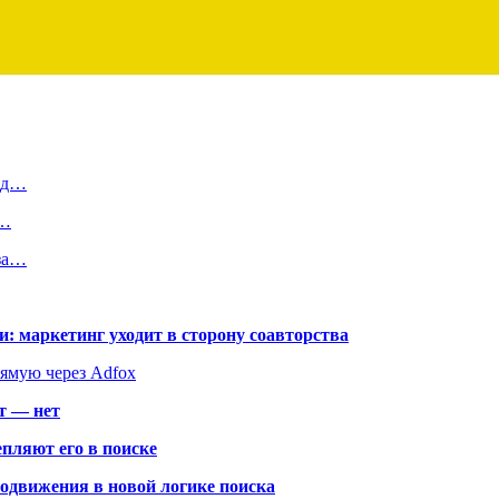
айд…
т…
 за…
: маркетинг уходит в сторону соавторства
рямую через Adfox
т — нет
пляют его в поиске
родвижения в новой логике поиска