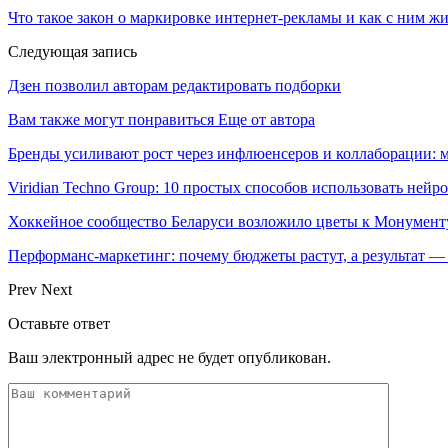
Что такое закон о маркировке интернет-рекламы и как с ним ж
Следующая запись
Дзен позволил авторам редактировать подборки
Вам также могут понравиться
Еще от автора
Бренды усиливают рост через инфлюенсеров и коллаборации: 
Viridian Techno Group: 10 простых способов использовать ней
Хоккейное сообщество Беларуси возложило цветы к Монумен
Перформанс-маркетинг: почему бюджеты растут, а результат —
Prev
Next
Оставьте ответ
Ваш электронный адрес не будет опубликован.