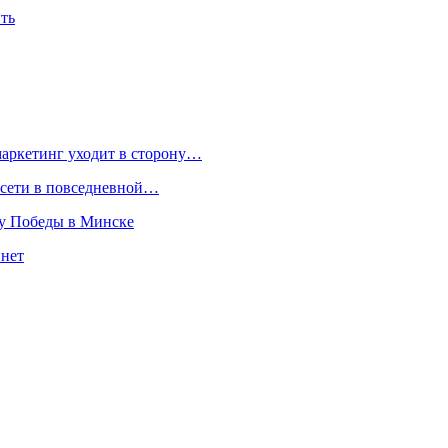
ить
маркетинг уходит в сторону…
росети в повседневной…
ту Победы в Минске
 нет