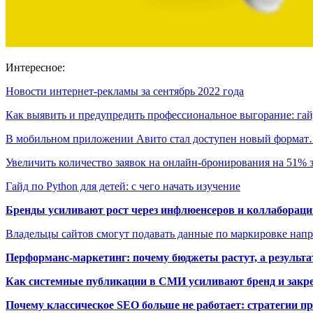
Интересное:
Новости интернет-рекламы за сентябрь 2022 года
Как выявить и предупредить профессиональное выгорание: г
В мобильном приложении Авито стал доступен новый форма
Увеличить количество заявок на онлайн-бронирования на 51%
Гайд по Python для детей: с чего начать изучение
Бренды усиливают рост через инфлюенсеров и коллаборации
Владельцы сайтов смогут подавать данные по маркировке нап
Перформанс-маркетинг: почему бюджеты растут, а результа
Как системные публикации в СМИ усиливают бренд и закре
Почему классическое SEO больше не работает: стратегии п