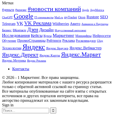
Метки
#новости компаний
#деньги
#кризис
Apple
AppMetrica
Google
SEO
Rustore
Ozon
myTracker
ChatGPT
IT-специалисты
Mail.ru
VK Реклама
VK
Wildberries
Авито
Telegram
Ашманов и Партнеры
Дзен
Дизайн
Бизнес
ВКонтакте
Искусственный интеллект
Исследования
Маркетинг
Кейсы
Нейросети
Минцифры
Курсы
ПромоСтраницы
Рейтинги
Реклама
Роскомнадзор
Обучение
Сбер
Яндекс
Технологии
Яндекс.Вебмастер
Яндекс.Браузер
Яндекс.Маркет
Яндекс.Директ
Яндекс.Карты
Яндекс.Метрика
Яндекс Реклама
Контакты
© 2026 - 1 Маркетинг. Все права защищены.
Любое копирование материалов с нашего ресурса разрешается
только с обратной активной ссылкой на страницу статьи.
Все материалы опубликованные на сайте взяты с открытых
источников и других порталов интернета, все права на
авторство принадлежат их законным владельцам.
Sign in