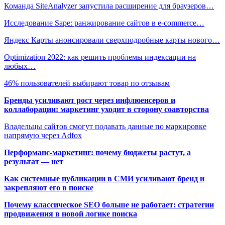
Команда SiteAnalyzer запустила расширение для браузеров…
Исследование Sape: ранжирование сайтов в e-commerce…
Яндекс Карты анонсировали сверхподробные карты нового…
Optimization 2022: как решить проблемы индексации на
любых…
46% пользователей выбирают товар по отзывам
Бренды усиливают рост через инфлюенсеров и
коллаборации: маркетинг уходит в сторону соавторства
Владельцы сайтов смогут подавать данные по маркировке
напрямую через Adfox
Перформанс-маркетинг: почему бюджеты растут, а
результат — нет
Как системные публикации в СМИ усиливают бренд и
закрепляют его в поиске
Почему классическое SEO больше не работает: стратегии
продвижения в новой логике поиска