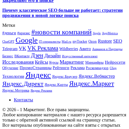
закрепляют его в поиске
Почему классическое SEO больше не работает: стратегии
продвижения в новой логике поиска
Метки
#новости компаний
#деньги
#кризис
Apple
AppMetrica
Google
SEO
Rustore
Ozon
myTracker
ChatGPT
IT-специалисты
Mail.ru
VK Реклама
VK
Wildberries
Авито
Telegram
Ашманов и Партнеры
Дзен
Дизайн
Бизнес
ВКонтакте
Искусственный интеллект
Исследования
Маркетинг
Кейсы
Нейросети
Минцифры
Курсы
ПромоСтраницы
Рейтинги
Реклама
Роскомнадзор
Обучение
Сбер
Яндекс
Технологии
Яндекс.Вебмастер
Яндекс.Браузер
Яндекс.Маркет
Яндекс.Директ
Яндекс.Карты
Яндекс.Метрика
Яндекс Реклама
Контакты
© 2026 - 1 Маркетинг. Все права защищены.
Любое копирование материалов с нашего ресурса разрешается
только с обратной активной ссылкой на страницу статьи.
Все материалы опубликованные на сайте взяты с открытых