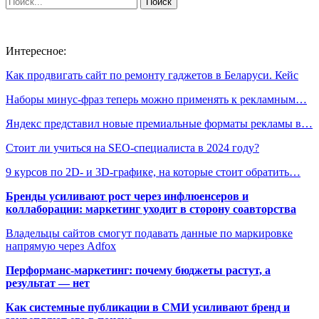
Интересное:
Как продвигать сайт по ремонту гаджетов в Беларуси. Кейс
Наборы минус-фраз теперь можно применять к рекламным…
Яндекс представил новые премиальные форматы рекламы в…
Стоит ли учиться на SEO-специалиста в 2024 году?
9 курсов по 2D- и 3D-графике, на которые стоит обратить…
Бренды усиливают рост через инфлюенсеров и
коллаборации: маркетинг уходит в сторону соавторства
Владельцы сайтов смогут подавать данные по маркировке
напрямую через Adfox
Перформанс-маркетинг: почему бюджеты растут, а
результат — нет
Как системные публикации в СМИ усиливают бренд и