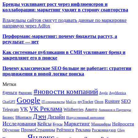
Бренды усиливают рост через инфлюенсеров и
коллаборации: маркетинг уходит в сторону соавторства
Владельцы сайтов смогут подавать данные по маркировке
напрямую через Adfox
Перформанс-маркетинг: почему бюджеты растут, а
результат — нет
Как системные публикации в СМИ усиливают бренд и
закрепляют его в поиске
Почему классическое SEO больше не работает: стратегии
продвижения в новой логике поиска
Метки
#новости компаний
#деньги
#кризис
Apple
AppMetrica
Google
SEO
Rustore
Ozon
myTracker
ChatGPT
IT-специалисты
Mail.ru
VK Реклама
VK
Wildberries
Авито
Telegram
Ашманов и Партнеры
Дзен
Дизайн
Бизнес
ВКонтакте
Искусственный интеллект
Исследования
Маркетинг
Кейсы
Нейросети
Минцифры
Курсы
ПромоСтраницы
Рейтинги
Реклама
Роскомнадзор
Обучение
Сбер
Яндекс