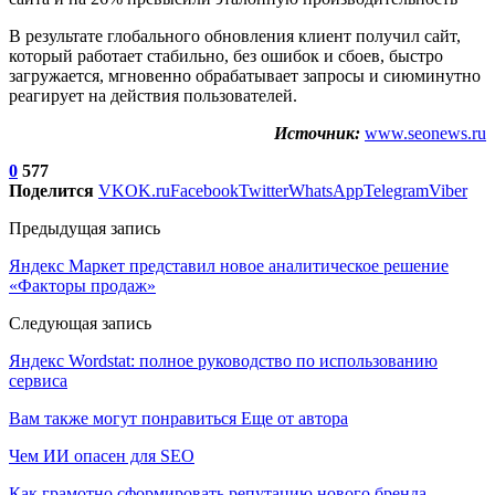
В результате глобального обновления клиент получил сайт,
который работает стабильно, без ошибок и сбоев, быстро
загружается, мгновенно обрабатывает запросы и сиюминутно
реагирует на действия пользователей.
Источник:
www.seonews.ru
0
577
Поделится
VK
OK.ru
Facebook
Twitter
WhatsApp
Telegram
Viber
Предыдущая запись
Яндекс Маркет представил новое аналитическое решение
«Факторы продаж»
Следующая запись
Яндекс Wordstat: полное руководство по использованию
сервиса
Вам также могут понравиться
Еще от автора
Чем ИИ опасен для SEO
Как грамотно сформировать репутацию нового бренда