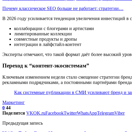
Почему классическое SEO больше не работает: стратегии…
В 2026 году усиливается тенденция увеличения инвестиций в 
коллаборации с блогерами и артистами
лимитированные коллекции
совместные продукты и дропы
интеграции в лайфстайл-контент
Эксперты отмечают, что такой формат даёт более высокий уро
Переход к “контент-экосистемам”
Ключевым изменением недели стало смещение стратегии бренд
рекламными подрядчиками, а постоянными партнёрами бренда
Как системные публикации в СМИ усиливают бренд и за
Маркетинг
0
44
Поделится
VK
OK.ru
Facebook
Twitter
WhatsApp
Telegram
Viber
Предыдущая запись