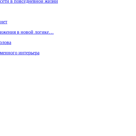
росети в повседневной жизни
 нет
движения в новой логике…
рлова
менного интерьера