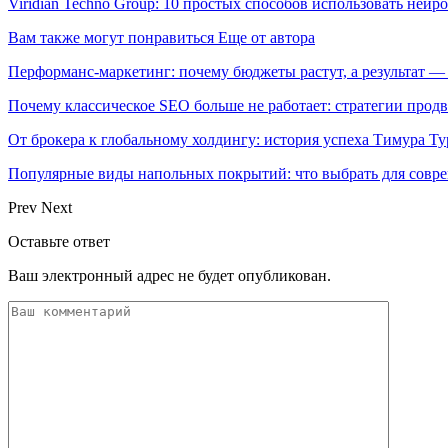
Viridian Techno Group: 10 простых способов использовать ней
Вам также могут понравиться
Еще от автора
Перформанс-маркетинг: почему бюджеты растут, а результат —
Почему классическое SEO больше не работает: стратегии про
От брокера к глобальному холдингу: история успеха Тимура Ту
Популярные виды напольных покрытий: что выбрать для совре
Prev
Next
Оставьте ответ
Ваш электронный адрес не будет опубликован.