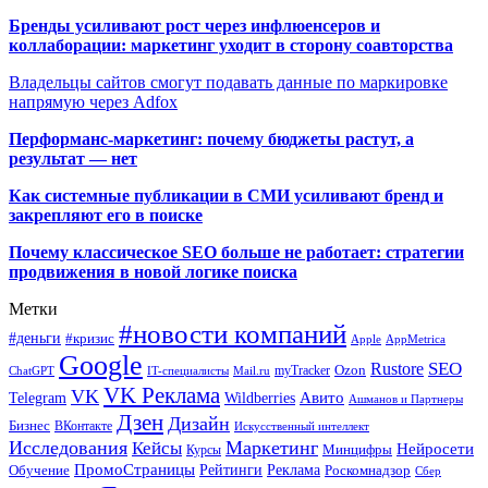
Бренды усиливают рост через инфлюенсеров и
коллаборации: маркетинг уходит в сторону соавторства
Владельцы сайтов смогут подавать данные по маркировке
напрямую через Adfox
Перформанс-маркетинг: почему бюджеты растут, а
результат — нет
Как системные публикации в СМИ усиливают бренд и
закрепляют его в поиске
Почему классическое SEO больше не работает: стратегии
продвижения в новой логике поиска
Метки
#новости компаний
#деньги
#кризис
Apple
AppMetrica
Google
SEO
Rustore
Ozon
myTracker
ChatGPT
IT-специалисты
Mail.ru
VK Реклама
VK
Wildberries
Авито
Telegram
Ашманов и Партнеры
Дзен
Дизайн
Бизнес
ВКонтакте
Искусственный интеллект
Исследования
Маркетинг
Кейсы
Нейросети
Минцифры
Курсы
ПромоСтраницы
Рейтинги
Реклама
Роскомнадзор
Обучение
Сбер