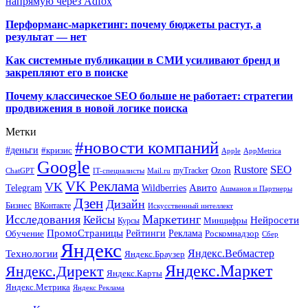
напрямую через Adfox
Перформанс-маркетинг: почему бюджеты растут, а
результат — нет
Как системные публикации в СМИ усиливают бренд и
закрепляют его в поиске
Почему классическое SEO больше не работает: стратегии
продвижения в новой логике поиска
Метки
#новости компаний
#деньги
#кризис
Apple
AppMetrica
Google
SEO
Rustore
Ozon
myTracker
ChatGPT
IT-специалисты
Mail.ru
VK Реклама
VK
Wildberries
Авито
Telegram
Ашманов и Партнеры
Дзен
Дизайн
Бизнес
ВКонтакте
Искусственный интеллект
Исследования
Маркетинг
Кейсы
Нейросети
Минцифры
Курсы
ПромоСтраницы
Рейтинги
Реклама
Роскомнадзор
Обучение
Сбер
Яндекс
Технологии
Яндекс.Вебмастер
Яндекс.Браузер
Яндекс.Маркет
Яндекс.Директ
Яндекс.Карты
Яндекс.Метрика
Яндекс Реклама