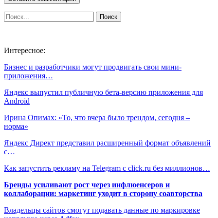
Интересное:
Бизнес и разработчики могут продвигать свои мини-
приложения…
Яндекс выпустил публичную бета-версию приложения для
Android
Ирина Опимах: «То, что вчера было трендом, сегодня –
норма»
Яндекс Директ представил расширенный формат объявлений
с…
Как запустить рекламу на Telegram с click.ru без миллионов…
Бренды усиливают рост через инфлюенсеров и
коллаборации: маркетинг уходит в сторону соавторства
Владельцы сайтов смогут подавать данные по маркировке