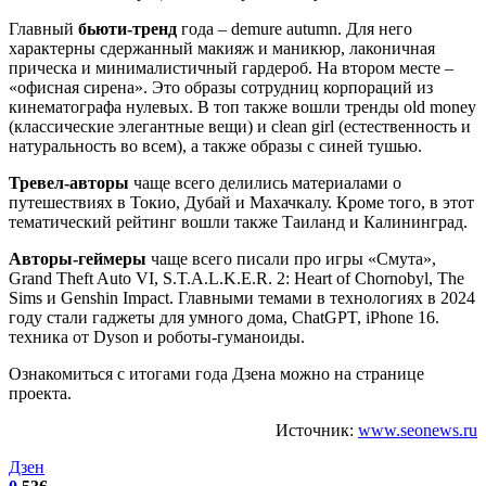
Главный
бьюти-тренд
года – demure autumn. Для него
характерны сдержанный макияж и маникюр, лаконичная
прическа и минималистичный гардероб. На втором месте –
«офисная сирена». Это образы сотрудниц корпораций из
кинематографа нулевых. В топ также вошли тренды old money
(классические элегантные вещи) и clean girl (естественность и
натуральность во всем), а также образы с синей тушью.
Тревел-авторы
чаще всего делились материалами о
путешествиях в Токио, Дубай и Махачкалу. Кроме того, в этот
тематический рейтинг вошли также Таиланд и Калининград.
Авторы-геймеры
чаще всего писали про игры «Смута»,
Grand Theft Auto VI, S.T.A.L.K.E.R. 2: Heart of Chornobyl, The
Sims и Genshin Impact. Главными темами в технологиях в 2024
году стали гаджеты для умного дома, ChatGPT, iPhone 16.
техника от Dyson и роботы-гуманоиды.
Ознакомиться с итогами года Дзена можно на странице
проекта.
Источник:
www.seonews.ru
Дзен