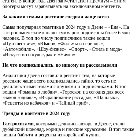
статей. В конце года Дзен запустил Дзен Премиум – с ним
блогеры могут зарабатывать на эксклюзивном контенте.
За какими темами россияне следили чаще всего
Самая популярная тематика в 2024 году в Дзене – «Еда». На
гастрономические каналы суммарно подписаны более 6 млн
человек. В топ по числу подписчиков также вошли
«Путешествия», «Юмор», «Фильмы и сериалы»,
«Автомобили», «Шоу-бизнес», «Спорт», «Стиль и мода»,
«Искусство и культура» и «Наука».
На что подписывались, но никому не рассказывали
Аналитики Дзена составили рейтинг тем, на которые
россияне чаще всего подписывались тайно, то есть не
делились этими темами с друзьями и подписчиками. В топ
вошли «Романы о любви», «Гороскоп на сегодня для всех
знаков зодиака», «Выращивание рассады», «Шашлык»,
«Рецепты из кабачков» и «Чайный гриб».
Тренды в контенте в 2024 году
Гастрохитами
, которыми делились авторы в Дзене, стали
дубайский шоколад, корица и плоские круассаны. В топ также
вошли бабл-ти и рецепты из корейской кухни.