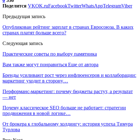
0
536
Поделится
VK
OK.ru
Facebook
Twitter
WhatsApp
Telegram
Viber
Предыдущая запись
Опубликован рейтинг зарплат в странах Евросоюза. В каких
странах платят больше всего?
Следующая запись
Практические советы по выбору памятника
Вам также могут понравиться
Еще от автора
Бренды усиливают рост через инфлюенсеров и коллаборации:
маркетинг уходит в сторону…
Перформанс-маркетинг: почему бюджеты растут, а результат
— нет
Почему классическое SEO больше не работает: стратегии
продвижения в новой логике…
От брокера к глобальному холдингу: история успеха Тимура
Турлова