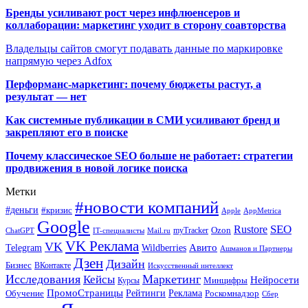
Бренды усиливают рост через инфлюенсеров и
коллаборации: маркетинг уходит в сторону соавторства
Владельцы сайтов смогут подавать данные по маркировке
напрямую через Adfox
Перформанс-маркетинг: почему бюджеты растут, а
результат — нет
Как системные публикации в СМИ усиливают бренд и
закрепляют его в поиске
Почему классическое SEO больше не работает: стратегии
продвижения в новой логике поиска
Метки
#новости компаний
#деньги
#кризис
Apple
AppMetrica
Google
SEO
Rustore
Ozon
myTracker
ChatGPT
IT-специалисты
Mail.ru
VK Реклама
VK
Wildberries
Авито
Telegram
Ашманов и Партнеры
Дзен
Дизайн
Бизнес
ВКонтакте
Искусственный интеллект
Исследования
Маркетинг
Кейсы
Нейросети
Минцифры
Курсы
ПромоСтраницы
Рейтинги
Реклама
Роскомнадзор
Обучение
Сбер