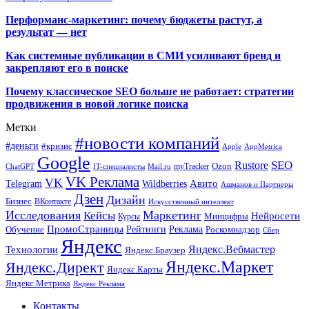
Перформанс-маркетинг: почему бюджеты растут, а
результат — нет
Как системные публикации в СМИ усиливают бренд и
закрепляют его в поиске
Почему классическое SEO больше не работает: стратегии
продвижения в новой логике поиска
Метки
#новости компаний
#деньги
#кризис
Apple
AppMetrica
Google
SEO
Rustore
Ozon
myTracker
ChatGPT
IT-специалисты
Mail.ru
VK Реклама
VK
Wildberries
Авито
Telegram
Ашманов и Партнеры
Дзен
Дизайн
Бизнес
ВКонтакте
Искусственный интеллект
Исследования
Маркетинг
Кейсы
Нейросети
Минцифры
Курсы
ПромоСтраницы
Рейтинги
Реклама
Роскомнадзор
Обучение
Сбер
Яндекс
Технологии
Яндекс.Вебмастер
Яндекс.Браузер
Яндекс.Маркет
Яндекс.Директ
Яндекс.Карты
Яндекс.Метрика
Яндекс Реклама
Контакты