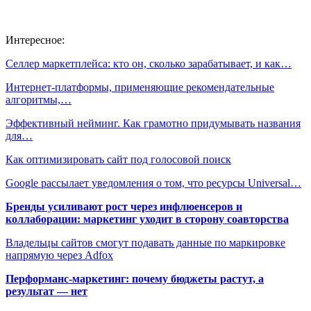
Интересное:
Селлер маркетплейса: кто он, сколько зарабатывает, и как…
Интернет-платформы, применяющие рекомендательные
алгоритмы,…
Эффективный нейминг. Как грамотно придумывать названия
для…
Как оптимизировать сайт под голосовой поиск
Google рассылает уведомления о том, что ресурсы Universal…
Бренды усиливают рост через инфлюенсеров и
коллаборации: маркетинг уходит в сторону соавторства
Владельцы сайтов смогут подавать данные по маркировке
напрямую через Adfox
Перформанс-маркетинг: почему бюджеты растут, а
результат — нет