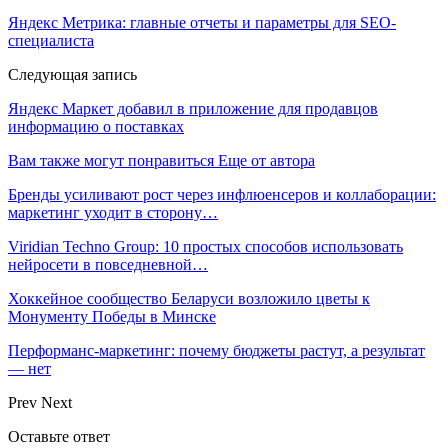
Яндекс Метрика: главные отчеты и параметры для SEO-
специалиста
Следующая запись
Яндекс Маркет добавил в приложение для продавцов
информацию о поставках
Вам также могут понравиться
Еще от автора
Бренды усиливают рост через инфлюенсеров и коллаборации:
маркетинг уходит в сторону…
Viridian Techno Group: 10 простых способов использовать
нейросети в повседневной…
Хоккейное сообщество Беларуси возложило цветы к
Монументу Победы в Минске
Перформанс-маркетинг: почему бюджеты растут, а результат
— нет
Prev
Next
Оставьте ответ