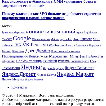
Как системные публикации в СМИ усиливают бренд и
закрепляют его в поиске
Почему классическое SEO больше не работает: стратегии
продвижения в новой логике поиска
Метки
#новости компаний
#деньги
#кризис
Apple
AppMetrica
Google
SEO
Rustore
Ozon
myTracker
ChatGPT
IT-специалисты
Mail.ru
VK Реклама
VK
Wildberries
Авито
Telegram
Ашманов и Партнеры
Дзен
Дизайн
Бизнес
ВКонтакте
Искусственный интеллект
Исследования
Маркетинг
Кейсы
Нейросети
Минцифры
Курсы
ПромоСтраницы
Рейтинги
Реклама
Роскомнадзор
Обучение
Сбер
Яндекс
Технологии
Яндекс.Вебмастер
Яндекс.Браузер
Яндекс.Маркет
Яндекс.Директ
Яндекс.Карты
Яндекс.Метрика
Яндекс Реклама
Контакты
© 2026 - 1 Маркетинг. Все права защищены.
Любое копирование материалов с нашего ресурса разрешается
только с обратной активной ссылкой на страницу статьи.