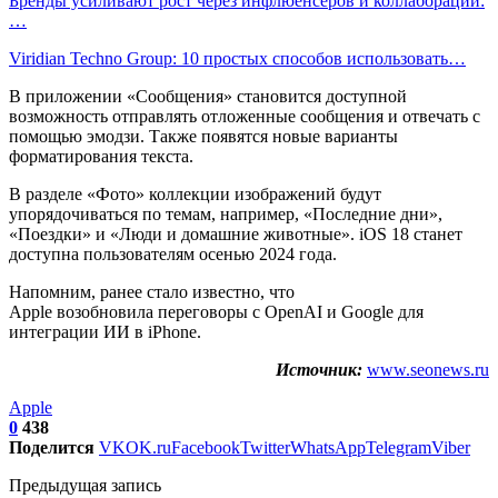
Бренды усиливают рост через инфлюенсеров и коллаборации:
…
Viridian Techno Group: 10 простых способов использовать…
В приложении «Сообщения» становится доступной
возможность отправлять отложенные сообщения и отвечать с
помощью эмодзи. Также появятся новые варианты
форматирования текста.
В разделе «Фото» коллекции изображений будут
упорядочиваться по темам, например, «Последние дни»,
«Поездки» и «Люди и домашние животные». iOS 18 станет
доступна пользователям осенью 2024 года.
Напомним, ранее стало известно, что
Apple возобновила переговоры с OpenAI и Google для
интеграции ИИ в iPhone.
Источник:
www.seonews.ru
Apple
0
438
Поделится
VK
OK.ru
Facebook
Twitter
WhatsApp
Telegram
Viber
Предыдущая запись