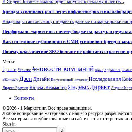
В Яндекс Бизнесе можно будет запустить рекламу в ленте…
Бренды усиливают рост через инфлюенсеров и коллаборации
Владельцы сайтов смогут подавать данные по маркировке нап
Перформанс-маркетинг: почему бюджеты растут, а результа
Как системные публикации в СМИ усиливают бренд и закре
Почему классическое SEO больше не работает: стратегии п
Метки
#новости компаний
#деньги
#кризис
Apple
AppMetrica
ChatG
Дзен
Дизайн
Исследования
Кей
ВКонтакте
Искусственный интеллект
Яндекс.Директ
Яндекс.Вебмастер
Яндекс.Браузер
Яндекс.Кар
Контакты
© 2026 - 1 Маркетинг. Все права защищены.
Любое копирование материалов с нашего ресурса разрешается т
Все материалы опубликованные на сайте взяты с открытых исто
Sign in