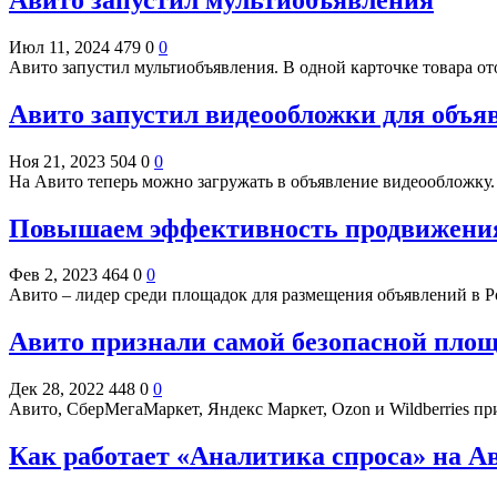
Июл 11, 2024
479
0
0
Авито запустил мультиобъявления. В одной карточке товара о
Авито запустил видеообложки для объя
Ноя 21, 2023
504
0
0
На Авито теперь можно загружать в объявление видеообложку. 
Повышаем эффективность продвижения
Фев 2, 2023
464
0
0
Авито – лидер среди площадок для размещения объявлений в Р
Авито признали самой безопасной площ
Дек 28, 2022
448
0
0
Авито, СберМегаМаркет, Яндекс Маркет, Ozon и Wildberries 
Как работает «Аналитика спроса» на Ав