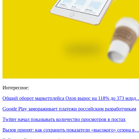
Интересное:
Общий оборот маркетплейса Ozon вырос на 118% до 373 млрд
Google Play замораживает платежи российским разработчикам
Twitter начал показывать количество просмотров в постах
Вызов принят: как сохранить показатели «высокого» сезона в