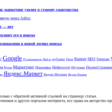
: маркетинг уходит в сторону соавторства
рямую через Adfox
т — нет
пляют его в поиске
родвижения в новой логике поиска
Google
SEO
Rustore
Ozon
Telegram
myTracker
PT
IT-специалисты
Mail.ru
Маркетинг
сы
ПромоСтраниц
Нейросети
Минцифры
Обучение
Курсы
Яндекс.Маркет
Яндекс.Метрика
ты
Яндекс Реклама
олько с обратной активной ссылкой на страницу статьи.
чников и других порталов интернета, все права на авторство п