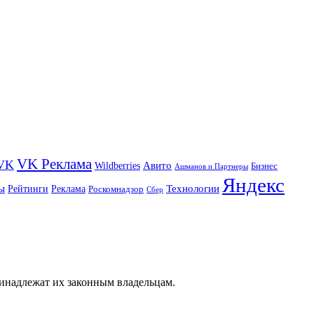
VK Реклама
VK
Wildberries
Авито
Бизнес
Ашманов и Партнеры
Яндекс
ы
Технологии
Рейтинги
Реклама
Роскомнадзор
Сбер
ринадлежат их законным владельцам.