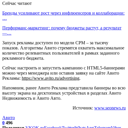
Сейчас читают
Бренды усиливают рост через инфлюенсеров и коллаборации:
…
Перформанс-маркетинг: почему бюджеты растут, а результат
—…
Запуск рекламы доступен по модели CPM – за тысячу
показов. Алгоритмы Авито стремятся охватить максимальное
количество релевантных пользователей в рамках заданного
рекламного бюджета.
Сейчас настроить и запустить кампанию с HTML5-баннерами
можно через менеджера или оставив заявку на сайте Авито
Рекламы:
https://www.avito.ru/advertising
.
Напомним, ранее Авито Реклама представила баннеры во всю
высоту экрана на десктопных устройствах в разделах Авито
Недвижимость и Авито Авто.
Источник:
www.seonews.ru
Авито
0
496
Поделится
VK
OK.ru
Facebook
Twitter
WhatsApp
Telegram
Viber