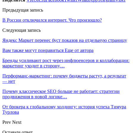
Предыдущая запись
В России отключился интернет. Что произошло?
Следующая запись
Яндекс Маркет перенес буст показов на отдельную страницу
Вам также могут понравиться
Еще от автора
Бренды усиливают рост через инфлюенсеров и коллаборации:
маркетинг уходит в сторону…
Перформанс-маркетинг: почему бюджеты растут, а результат
— нет
Почему классическое SEO больше не работает: стратегии
продвижения в новой логике…
От брокера к глобальному холдингу: история успеха Тимура
Турлова
Prev
Next
Оставьте ответ