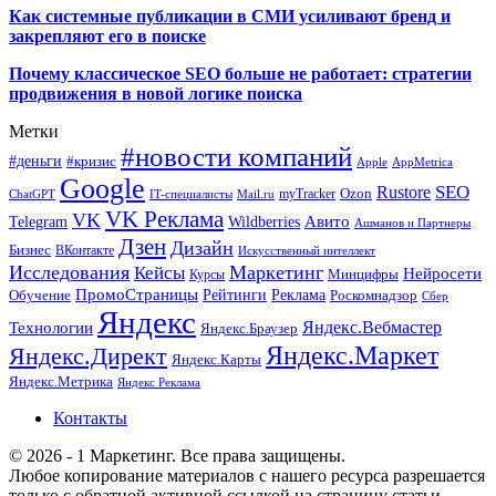
Как системные публикации в СМИ усиливают бренд и
закрепляют его в поиске
Почему классическое SEO больше не работает: стратегии
продвижения в новой логике поиска
Метки
#новости компаний
#деньги
#кризис
Apple
AppMetrica
Google
SEO
Rustore
Ozon
myTracker
ChatGPT
IT-специалисты
Mail.ru
VK Реклама
VK
Wildberries
Авито
Telegram
Ашманов и Партнеры
Дзен
Дизайн
Бизнес
ВКонтакте
Искусственный интеллект
Исследования
Маркетинг
Кейсы
Нейросети
Минцифры
Курсы
ПромоСтраницы
Рейтинги
Реклама
Роскомнадзор
Обучение
Сбер
Яндекс
Технологии
Яндекс.Вебмастер
Яндекс.Браузер
Яндекс.Маркет
Яндекс.Директ
Яндекс.Карты
Яндекс.Метрика
Яндекс Реклама
Контакты
© 2026 - 1 Маркетинг. Все права защищены.
Любое копирование материалов с нашего ресурса разрешается
только с обратной активной ссылкой на страницу статьи.