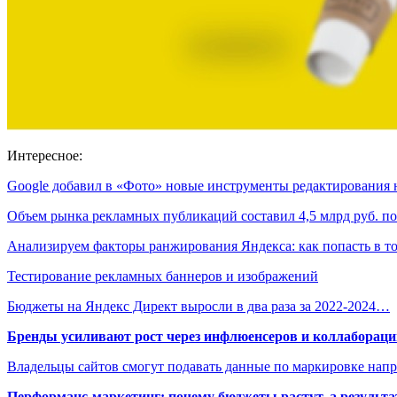
Интересное:
Google добавил в «Фото» новые инструменты редактирования
Объем рынка рекламных публикаций составил 4,5 млрд руб. 
Анализируем факторы ранжирования Яндекса: как попасть в 
Тестирование рекламных баннеров и изображений
Бюджеты на Яндекс Директ выросли в два раза за 2022-2024…
Бренды усиливают рост через инфлюенсеров и коллаборации
Владельцы сайтов смогут подавать данные по маркировке нап
Перформанс-маркетинг: почему бюджеты растут, а результа