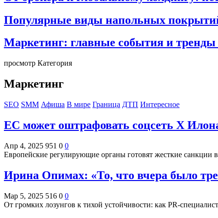
Популярные виды напольных покрытий:
Маркетинг: главные события и тренды
просмотр Категория
Маркетинг
SEO
SMM
Афиша
В мире
Граница
ДТП
Интересное
ЕС может оштрафовать соцсеть X Илона
Апр 4, 2025
951
0
0
Европейские регулирующие органы готовят жесткие санкции 
Ирина Опимах: «То, что вчера было тре
Мар 5, 2025
516
0
0
От громких лозунгов к тихой устойчивости: как PR-специали