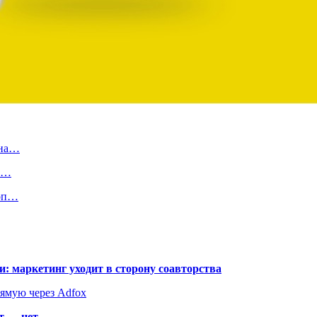
 на…
по…
топ…
: маркетинг уходит в сторону соавторства
рямую через Adfox
т — нет