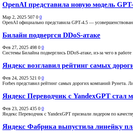
OpenAI представила новую модель GPT-
Мар 2, 2025
507
0
0
OpenAI официально представила GPT-4.5 — усовершенствован
Билайн подвергся DDoS-атаке
Фев 27, 2025
498
0
0
Системы Билайна подверглись DDoS-атаке, из-за чего в работ
Яндекс возглавил рейтинг самых дорог
Фев 24, 2025
521
0
0
Forbes представил рейтинг самых дорогих компаний Рунета. Л
Яндекс Переводчик с YandexGPT стал м
Фев 23, 2025
435
0
0
Яндекс Переводчик с YandexGPT признали лидером по качеству
Яндекс Фабрика выпустила линейку пл