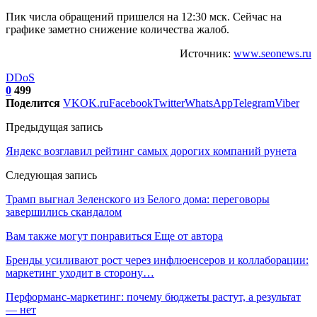
Пик числа обращений пришелся на 12:30 мск. Сейчас на
графике заметно снижение количества жалоб.
Источник:
www.seonews.ru
DDoS
0
499
Поделится
VK
OK.ru
Facebook
Twitter
WhatsApp
Telegram
Viber
Предыдущая запись
Яндекс возглавил рейтинг самых дорогих компаний рунета
Следующая запись
Трамп выгнал Зеленского из Белого дома: переговоры
завершились скандалом
Вам также могут понравиться
Еще от автора
Бренды усиливают рост через инфлюенсеров и коллаборации:
маркетинг уходит в сторону…
Перформанс-маркетинг: почему бюджеты растут, а результат
— нет