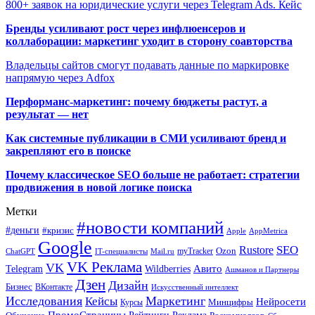
800+ заявок на юридические услуги через Telegram Ads. Кейс
Бренды усиливают рост через инфлюенсеров и
коллаборации: маркетинг уходит в сторону соавторства
Владельцы сайтов смогут подавать данные по маркировке
напрямую через Adfox
Перформанс-маркетинг: почему бюджеты растут, а
результат — нет
Как системные публикации в СМИ усиливают бренд и
закрепляют его в поиске
Почему классическое SEO больше не работает: стратегии
продвижения в новой логике поиска
Метки
#новости компаний
#деньги
#кризис
Apple
AppMetrica
Google
SEO
Rustore
Ozon
myTracker
ChatGPT
IT-специалисты
Mail.ru
VK Реклама
VK
Wildberries
Авито
Telegram
Ашманов и Партнеры
Дзен
Дизайн
Бизнес
ВКонтакте
Искусственный интеллект
Исследования
Маркетинг
Кейсы
Нейросети
Минцифры
Курсы
ПромоСтраницы