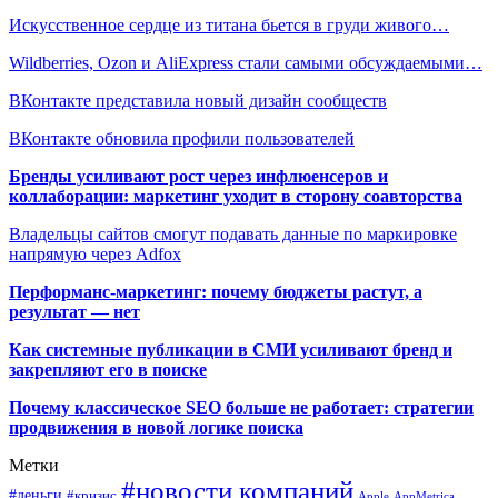
Искусственное сердце из титана бьется в груди живого…
Wildberries, Ozon и AliExpress стали самыми обсуждаемыми…
ВКонтакте представила новый дизайн сообществ
ВКонтакте обновила профили пользователей
Бренды усиливают рост через инфлюенсеров и
коллаборации: маркетинг уходит в сторону соавторства
Владельцы сайтов смогут подавать данные по маркировке
напрямую через Adfox
Перформанс-маркетинг: почему бюджеты растут, а
результат — нет
Как системные публикации в СМИ усиливают бренд и
закрепляют его в поиске
Почему классическое SEO больше не работает: стратегии
продвижения в новой логике поиска
Метки
#новости компаний
#деньги
#кризис
Apple
AppMetrica