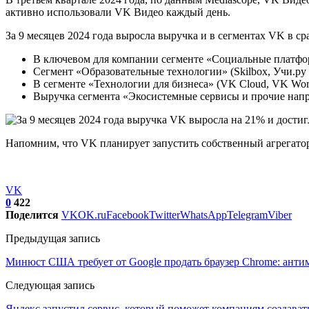
активно использовали VK Видео каждый день.
За 9 месяцев 2024 года выросла выручка и в сегментах VK в с
В ключевом для компании сегменте «Социальные платфор
Сегмент «Образовательные технологии» (Skilbox, Учи.ру и
В сегменте «Технологии для бизнеса» (VK Cloud, VK Work
Выручка сегмента «Экосистемные сервисы и прочие направ
Напомним, что VK планирует запустить собственный агрегатор 
VK
0
422
Поделится
VK
OK.ru
Facebook
Twitter
WhatsApp
Telegram
Viber
Предыдущая запись
Минюст США требует от Google продать браузер Chrome: анти
Следующая запись
Яндекс запустил сервис, который поможет компаниям создават