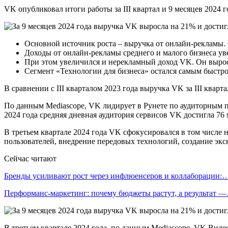
VK опубликовал итоги работы за III квартал и 9 месяцев 2024 
Основной источник роста – выручка от онлайн-рекламы. О
Доходы от онлайн-рекламы среднего и малого бизнеса уве
При этом увеличился и нерекламный доход VK. Он вырос н
Сегмент «Технологии для бизнеса» остался самым быстрор
В сравнении с III кварталом 2023 года выручка VK за III кварт
По данным Mediascope, VK лидирует в Рунете по аудиторным п
2024 года средняя дневная аудитория сервисов VK достигла 76 
В третьем квартале 2024 года VK сфокусировался в том числе
пользователей, внедрение передовых технологий, создание экск
Сейчас читают
Бренды усиливают рост через инфлюенсеров и коллаборации:
Перформанс-маркетинг: почему бюджеты растут, а результат 
В третьем квартале 2024 года, по данным Mediascope, VK Вид