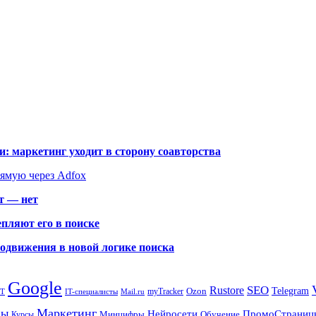
: маркетинг уходит в сторону соавторства
рямую через Adfox
т — нет
пляют его в поиске
родвижения в новой логике поиска
Google
SEO
Rustore
Ozon
Telegram
myTracker
PT
IT-специалисты
Mail.ru
Маркетинг
сы
ПромоСтраниц
Нейросети
Минцифры
Обучение
Курсы