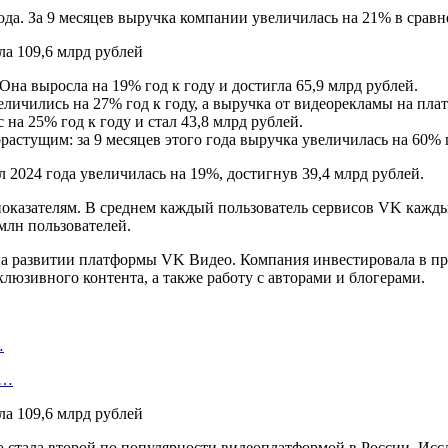
года. За 9 месяцев выручка компании увеличилась на 21% в сравн
на выросла на 19% год к году и достигла 65,9 млрд рублей.
личились на 27% год к году, а выручка от видеорекламы на пла
а 25% год к году и стал 43,8 млрд рублей.
астущим: за 9 месяцев этого года выручка увеличилась на 60% г
ал 2024 года увеличилась на 19%, достигнув 39,4 млрд рублей.
оказателям. В среднем каждый пользователь сервисов VK каждый
млн пользователей.
 на развитии платформы VK Видео. Компания инвестировала в п
люзивного контента, а также работу с авторами и блогерами.
…
—…
ео стала второй по популярности видеоплатформой в России. И