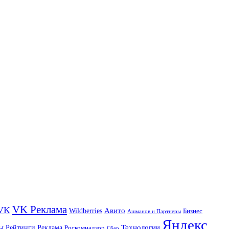
VK Реклама
VK
Wildberries
Авито
Бизнес
Ашманов и Партнеры
Яндекс
ы
Технологии
Рейтинги
Реклама
Роскомнадзор
Сбер