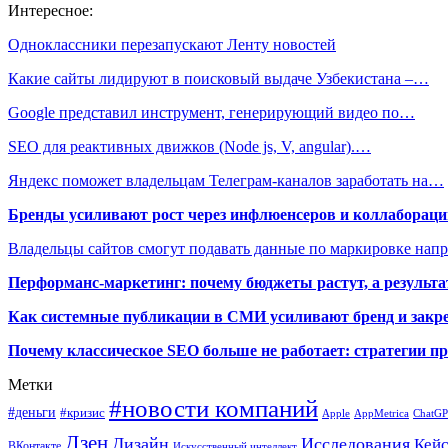
Интересное:
Одноклассники перезапускают Ленту новостей
Какие сайты лидируют в поисковый выдаче Узбекистана –…
Google представил инструмент, генерирующий видео по…
SEO для реактивных движков (Node js, V, angular).…
Яндекс поможет владельцам Телеграм-каналов заработать на…
Бренды усиливают рост через инфлюенсеров и коллаборации
Владельцы сайтов смогут подавать данные по маркировке нап
Перформанс-маркетинг: почему бюджеты растут, а результа
Как системные публикации в СМИ усиливают бренд и закре
Почему классическое SEO больше не работает: стратегии п
Метки
#новости компаний
#деньги
#кризис
Apple
AppMetrica
ChatG
Дзен
Дизайн
Исследования
Кей
ВКонтакте
Искусственный интеллект