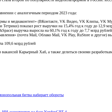
равнении с аналогичным периодом 2023 года:
мы и медиаконтент» (ВКонтакте, VK Видео, VK Клипы, VK Музы
 Тетрики) показал рост выручки на 15,4% год к году до 12,9 мл
Space) выручка выросла на 60,1% год к году до 7,7 млрд рублей
ления» (почта Mail, Облако Mail, VK Play, RuStore и другое) вы
вакансий Карьерный Хаб, а также делиться своими разработками
монопольная битва набирает обороты
ь ИИ-ассистентов на базе YandexGPT 4