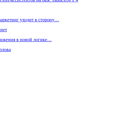
маркетинг уходит в сторону…
 нет
движения в новой логике…
рлова