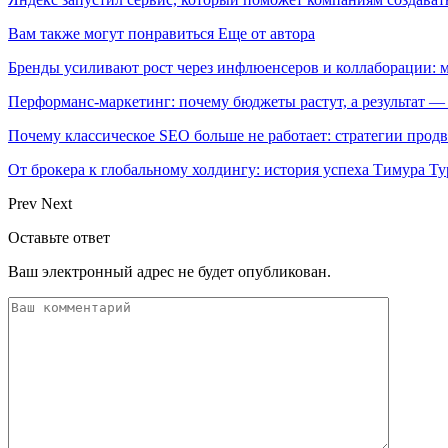
Вам также могут понравиться
Еще от автора
Бренды усиливают рост через инфлюенсеров и коллаборации: 
Перформанс-маркетинг: почему бюджеты растут, а результат —
Почему классическое SEO больше не работает: стратегии про
От брокера к глобальному холдингу: история успеха Тимура Ту
Prev
Next
Оставьте ответ
Ваш электронный адрес не будет опубликован.