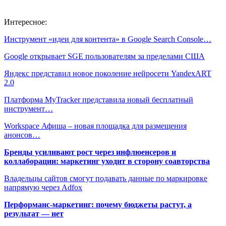
Интересное:
Инструмент «идеи для контента» в Google Search Console…
Google открывает SGE пользователям за пределами США
Яндекс представил новое поколение нейросети YandexART
2.0
Платформа MyTracker представила новый бесплатный
инструмент…
Workspace Афиша – новая площадка для размещения
анонсов…
Бренды усиливают рост через инфлюенсеров и
коллаборации: маркетинг уходит в сторону соавторства
Владельцы сайтов смогут подавать данные по маркировке
напрямую через Adfox
Перформанс-маркетинг: почему бюджеты растут, а
результат — нет