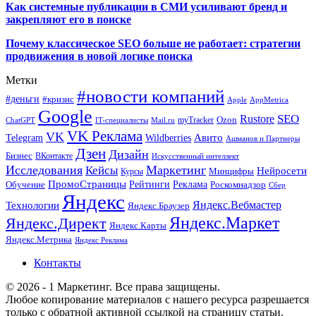
Как системные публикации в СМИ усиливают бренд и
закрепляют его в поиске
Почему классическое SEO больше не работает: стратегии
продвижения в новой логике поиска
Метки
#новости компаний
#деньги
#кризис
Apple
AppMetrica
Google
SEO
Rustore
Ozon
myTracker
ChatGPT
IT-специалисты
Mail.ru
VK Реклама
VK
Wildberries
Авито
Telegram
Ашманов и Партнеры
Дзен
Дизайн
Бизнес
ВКонтакте
Искусственный интеллект
Исследования
Маркетинг
Кейсы
Нейросети
Минцифры
Курсы
ПромоСтраницы
Рейтинги
Реклама
Роскомнадзор
Обучение
Сбер
Яндекс
Технологии
Яндекс.Вебмастер
Яндекс.Браузер
Яндекс.Маркет
Яндекс.Директ
Яндекс.Карты
Яндекс.Метрика
Яндекс Реклама
Контакты
© 2026 - 1 Маркетинг. Все права защищены.
Любое копирование материалов с нашего ресурса разрешается
только с обратной активной ссылкой на страницу статьи.