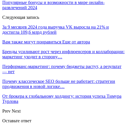
Популярные бонусы и возможности в мире онлайн-
развлечений 2024
Следующая запись
За 9 месяцев 2024 года выручка VK выросла на 21% и
достигла 109,6 млрд рублей
Вам также могут понравиться
Еще от автора
Бренды усиливают рост через инфлюенсеров и коллаборации:
маркетинг уходит в сторону…
Перформанс-маркетинг: почему бюджеты растут, а результат
— нет
Почему классическое SEO больше не работает: стратегии
продвижения в новой логике…
От брокера к глобальному холдингу: история успеха Тимура
Турлова
Prev
Next
Оставьте ответ