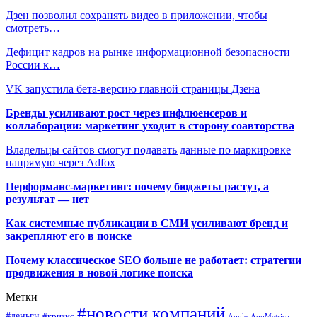
Дзен позволил сохранять видео в приложении, чтобы
смотреть…
Дефицит кадров на рынке информационной безопасности
России к…
VK запустила бета-версию главной страницы Дзена
Бренды усиливают рост через инфлюенсеров и
коллаборации: маркетинг уходит в сторону соавторства
Владельцы сайтов смогут подавать данные по маркировке
напрямую через Adfox
Перформанс-маркетинг: почему бюджеты растут, а
результат — нет
Как системные публикации в СМИ усиливают бренд и
закрепляют его в поиске
Почему классическое SEO больше не работает: стратегии
продвижения в новой логике поиска
Метки
#новости компаний
#деньги
#кризис
Apple
AppMetrica