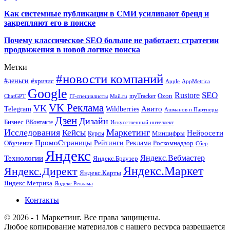
Как системные публикации в СМИ усиливают бренд и
закрепляют его в поиске
Почему классическое SEO больше не работает: стратегии
продвижения в новой логике поиска
Метки
#новости компаний
#деньги
#кризис
Apple
AppMetrica
Google
SEO
Rustore
Ozon
myTracker
ChatGPT
IT-специалисты
Mail.ru
VK Реклама
VK
Wildberries
Авито
Telegram
Ашманов и Партнеры
Дзен
Дизайн
Бизнес
ВКонтакте
Искусственный интеллект
Исследования
Маркетинг
Кейсы
Нейросети
Минцифры
Курсы
ПромоСтраницы
Рейтинги
Реклама
Роскомнадзор
Обучение
Сбер
Яндекс
Технологии
Яндекс.Вебмастер
Яндекс.Браузер
Яндекс.Маркет
Яндекс.Директ
Яндекс.Карты
Яндекс.Метрика
Яндекс Реклама
Контакты
© 2026 - 1 Маркетинг. Все права защищены.
Любое копирование материалов с нашего ресурса разрешается