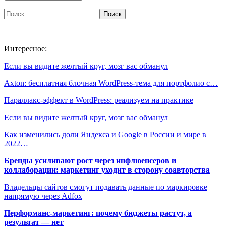
Интересное:
Если вы видите желтый круг, мозг вас обманул
Axton: бесплатная блочная WordPress-тема для портфолио с…
Параллакс-эффект в WordPress: реализуем на практике
Если вы видите желтый круг, мозг вас обманул
Как изменились доли Яндекса и Google в России и мире в
2022…
Бренды усиливают рост через инфлюенсеров и
коллаборации: маркетинг уходит в сторону соавторства
Владельцы сайтов смогут подавать данные по маркировке
напрямую через Adfox
Перформанс-маркетинг: почему бюджеты растут, а
результат — нет