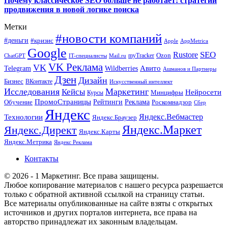
Почему классическое SEO больше не работает: стратегии
продвижения в новой логике поиска
Метки
#новости компаний
#деньги
#кризис
Apple
AppMetrica
Google
SEO
Rustore
Ozon
myTracker
ChatGPT
IT-специалисты
Mail.ru
VK Реклама
VK
Wildberries
Авито
Telegram
Ашманов и Партнеры
Дзен
Дизайн
Бизнес
ВКонтакте
Искусственный интеллект
Исследования
Маркетинг
Кейсы
Нейросети
Минцифры
Курсы
ПромоСтраницы
Рейтинги
Реклама
Роскомнадзор
Обучение
Сбер
Яндекс
Технологии
Яндекс.Вебмастер
Яндекс.Браузер
Яндекс.Маркет
Яндекс.Директ
Яндекс.Карты
Яндекс.Метрика
Яндекс Реклама
Контакты
© 2026 - 1 Маркетинг. Все права защищены.
Любое копирование материалов с нашего ресурса разрешается
только с обратной активной ссылкой на страницу статьи.
Все материалы опубликованные на сайте взяты с открытых
источников и других порталов интернета, все права на
авторство принадлежат их законным владельцам.