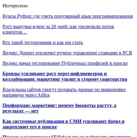
Интересное:
Курсы Python: где учить популярный язык программирования
Рост выручки вдвое за 20 дней: как увеличили поток
клиентов…
Кто такой тестировщик и как им стать
Яндекс Директ отключит ручное управление ставками в РСЯ
Яндекс начал тестирование Публичных профилей в поиске
Бренды усиливают рост через инфлюенсеров и
коллаборации: маркетинг уходит в сторону соавторства
Владельцы сайтов смогут подавать данные по маркировке
напрямую через Adfox
Перформанс-маркетинг: почему бюджеты растут, а
результат — нет
Как системные публикации в СМИ усиливают бренд и
закрепляют его в поиске