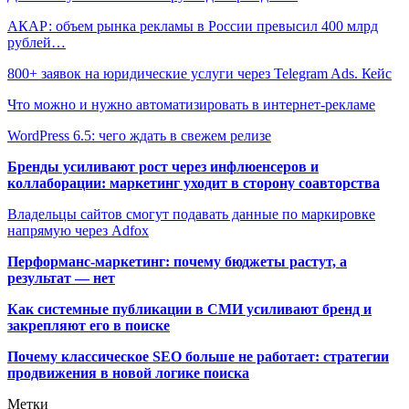
АКАР: объем рынка рекламы в России превысил 400 млрд
рублей…
800+ заявок на юридические услуги через Telegram Ads. Кейс
Что можно и нужно автоматизировать в интернет-рекламе
WordPress 6.5: чего ждать в свежем релизе
Бренды усиливают рост через инфлюенсеров и
коллаборации: маркетинг уходит в сторону соавторства
Владельцы сайтов смогут подавать данные по маркировке
напрямую через Adfox
Перформанс-маркетинг: почему бюджеты растут, а
результат — нет
Как системные публикации в СМИ усиливают бренд и
закрепляют его в поиске
Почему классическое SEO больше не работает: стратегии
продвижения в новой логике поиска
Метки