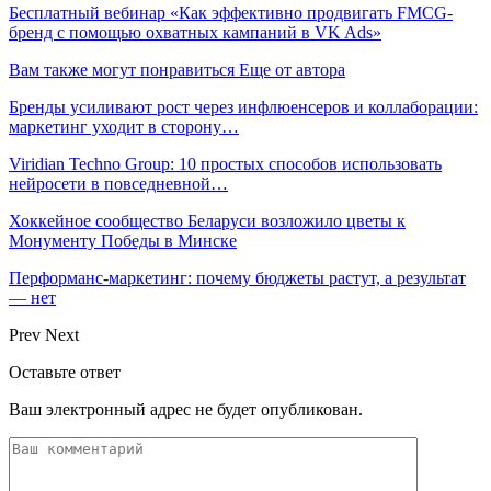
Бесплатный вебинар «Как эффективно продвигать FMCG-
бренд с помощью охватных кампаний в VK Ads»
Вам также могут понравиться
Еще от автора
Бренды усиливают рост через инфлюенсеров и коллаборации:
маркетинг уходит в сторону…
Viridian Techno Group: 10 простых способов использовать
нейросети в повседневной…
Хоккейное сообщество Беларуси возложило цветы к
Монументу Победы в Минске
Перформанс-маркетинг: почему бюджеты растут, а результат
— нет
Prev
Next
Оставьте ответ
Ваш электронный адрес не будет опубликован.