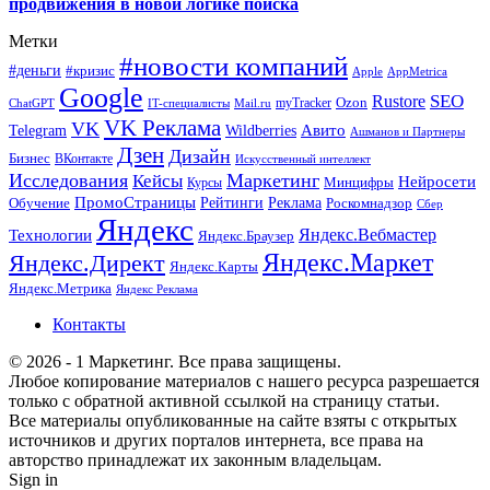
продвижения в новой логике поиска
Метки
#новости компаний
#деньги
#кризис
Apple
AppMetrica
Google
SEO
Rustore
Ozon
myTracker
ChatGPT
IT-специалисты
Mail.ru
VK Реклама
VK
Wildberries
Авито
Telegram
Ашманов и Партнеры
Дзен
Дизайн
Бизнес
ВКонтакте
Искусственный интеллект
Исследования
Маркетинг
Кейсы
Нейросети
Минцифры
Курсы
ПромоСтраницы
Рейтинги
Реклама
Роскомнадзор
Обучение
Сбер
Яндекс
Технологии
Яндекс.Вебмастер
Яндекс.Браузер
Яндекс.Маркет
Яндекс.Директ
Яндекс.Карты
Яндекс.Метрика
Яндекс Реклама
Контакты
© 2026 - 1 Маркетинг. Все права защищены.
Любое копирование материалов с нашего ресурса разрешается
только с обратной активной ссылкой на страницу статьи.
Все материалы опубликованные на сайте взяты с открытых
источников и других порталов интернета, все права на
авторство принадлежат их законным владельцам.
Sign in