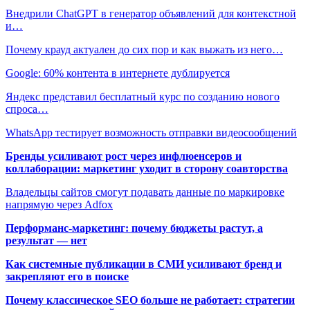
Внедрили ChatGPT в генератор объявлений для контекстной
и…
Почему крауд актуален до сих пор и как выжать из него…
Google: 60% контента в интернете дублируется
Яндекс представил бесплатный курс по созданию нового
спроса…
WhatsApp тестирует возможность отправки видеосообщений
Бренды усиливают рост через инфлюенсеров и
коллаборации: маркетинг уходит в сторону соавторства
Владельцы сайтов смогут подавать данные по маркировке
напрямую через Adfox
Перформанс-маркетинг: почему бюджеты растут, а
результат — нет
Как системные публикации в СМИ усиливают бренд и
закрепляют его в поиске
Почему классическое SEO больше не работает: стратегии