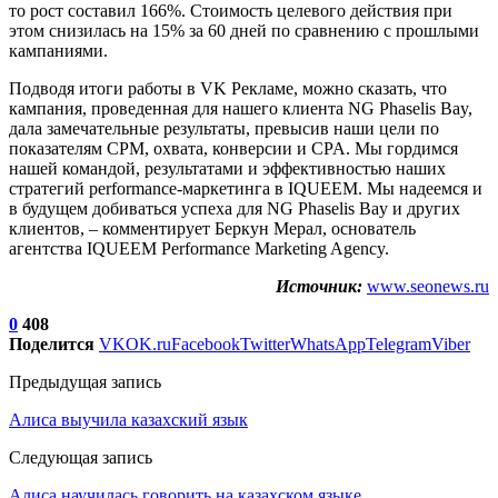
то рост составил 166%. Стоимость целевого действия при
этом снизилась на 15% за 60 дней по сравнению с прошлыми
кампаниями.
Подводя итоги работы в VK Рекламе, можно сказать, что
кампания, проведенная для нашего клиента NG Phaselis Bay,
дала замечательные результаты, превысив наши цели по
показателям CPM, охвата, конверсии и CPA. Мы гордимся
нашей командой, результатами и эффективностью наших
стратегий performance-маркетинга в IQUEEM. Мы надеемся и
в будущем добиваться успеха для NG Phaselis Bay и других
клиентов, – комментирует Беркун Мерал, основатель
агентства IQUEEM Performance Marketing Agency.
Источник:
www.seonews.ru
0
408
Поделится
VK
OK.ru
Facebook
Twitter
WhatsApp
Telegram
Viber
Предыдущая запись
Алиса выучила казахский язык
Следующая запись
Алиса научилась говорить на казахском языке