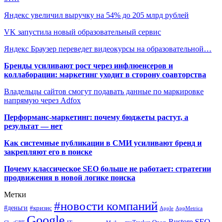
Яндекс увеличил выручку на 54% до 205 млрд рублей
VK запустила новый образовательный сервис
Яндекс Браузер переведет видеокурсы на образовательной…
Бренды усиливают рост через инфлюенсеров и
коллаборации: маркетинг уходит в сторону соавторства
Владельцы сайтов смогут подавать данные по маркировке
напрямую через Adfox
Перформанс-маркетинг: почему бюджеты растут, а
результат — нет
Как системные публикации в СМИ усиливают бренд и
закрепляют его в поиске
Почему классическое SEO больше не работает: стратегии
продвижения в новой логике поиска
Метки
#новости компаний
#деньги
#кризис
Apple
AppMetrica
Google
SEO
Rustore