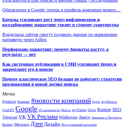
Роль контента при поиске и выборе товара – исследование
Обновление в Google: теперь в профиль компании можно…
Бренды усиливают рост через инфлюенсеров и
коллаборации: маркетинг уходит в сторону соавторства
Владельцы сайтов смогут подавать данные по маркировке
напрямую через Adfox
Перформанс-маркетинг: почему бюджеты растут, а
результат — нет
Как системные публикации в СМИ усиливают бренд и
закрепляют его в поиске
Почему классическое SEO больше не работает: стратегии
продвижения в новой логике поиска
Метки
#новости компаний
#деньги
#кризис
Apple
AppMetrica
Google
SEO
Rustore
Ozon
myTracker
ChatGPT
IT-специалисты
Mail.ru
VK Реклама
VK
Wildberries
Авито
Telegram
Ашманов и Партнеры
Дзен
Дизайн
Бизнес
ВКонтакте
Искусственный интеллект