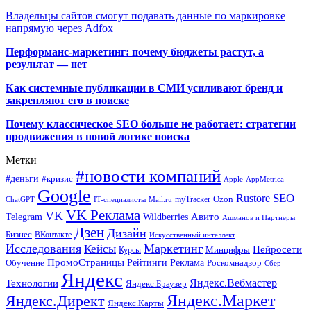
Владельцы сайтов смогут подавать данные по маркировке
напрямую через Adfox
Перформанс-маркетинг: почему бюджеты растут, а
результат — нет
Как системные публикации в СМИ усиливают бренд и
закрепляют его в поиске
Почему классическое SEO больше не работает: стратегии
продвижения в новой логике поиска
Метки
#новости компаний
#деньги
#кризис
Apple
AppMetrica
Google
SEO
Rustore
Ozon
myTracker
ChatGPT
IT-специалисты
Mail.ru
VK Реклама
VK
Wildberries
Авито
Telegram
Ашманов и Партнеры
Дзен
Дизайн
Бизнес
ВКонтакте
Искусственный интеллект
Исследования
Маркетинг
Кейсы
Нейросети
Минцифры
Курсы
ПромоСтраницы
Рейтинги
Реклама
Роскомнадзор
Обучение
Сбер
Яндекс
Технологии
Яндекс.Вебмастер
Яндекс.Браузер
Яндекс.Маркет
Яндекс.Директ
Яндекс.Карты