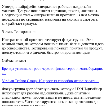
Утвердив вайрфрейм, специалист работает над дизайн-
макетом. Тут уже появляются картинки, тексты, логотипы.
Следующий этап – интерактивный прототип. В нем можно
переходить по страницам, нажимать на кнопки и смотреть,
как работает продукт.
5 этап. Тестирование
Интерактивный прототип тестирует фокус-группа. Это
важный этап, на котором можно выявить баги и довести идею
до совершенства. Тестирование покажет, понятен ли продукт,
пользуются ли его фичами, быстро ли достигают цели.
Сейчас читают
Бренды усиливают рост через инфлюенсеров и коллаборации:
…
Viridian Techno Group: 10 простых способов использовать…
Фокус-группа дает обратную связь, которую UX/UI-дизайнер
использует для работы над ошибками. Даже опытный
специалист может просчитаться и не предугадать поведение
пользователя. Часто тестируются несколько прототипов до
выхода продукта на рынок.