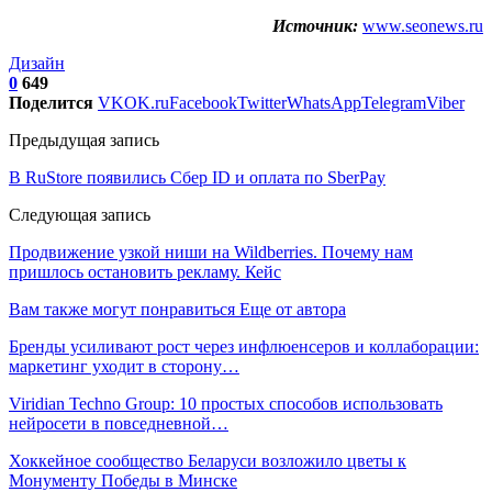
Источник:
www.seonews.ru
Дизайн
0
649
Поделится
VK
OK.ru
Facebook
Twitter
WhatsApp
Telegram
Viber
Предыдущая запись
В RuStore появились Сбер ID и оплата по SberPay
Следующая запись
Продвижение узкой ниши на Wildberries. Почему нам
пришлось остановить рекламу. Кейс
Вам также могут понравиться
Еще от автора
Бренды усиливают рост через инфлюенсеров и коллаборации:
маркетинг уходит в сторону…
Viridian Techno Group: 10 простых способов использовать
нейросети в повседневной…
Хоккейное сообщество Беларуси возложило цветы к
Монументу Победы в Минске