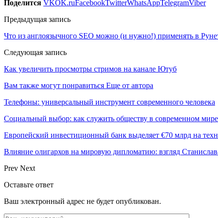
Поделится
VK
OK.ru
Facebook
Twitter
WhatsApp
Telegram
Viber
Предыдущая запись
Что из англоязычного SEO можно (и нужно!) применять в Руне
Следующая запись
Как увеличить просмотры стримов на канале Ютуб
Вам также могут понравиться
Еще от автора
Телефоны: универсальный инструмент современного человека
Социальный выбор: как служить обществу в современном мире
Европейский инвестиционный банк выделяет €70 млрд на техн
Влияние олигархов на мировую дипломатию: взгляд Станисла
Prev
Next
Оставьте ответ
Ваш электронный адрес не будет опубликован.