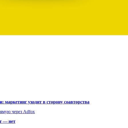
: маркетинг уходит в сторону соавторства
рямую через Adfox
т — нет