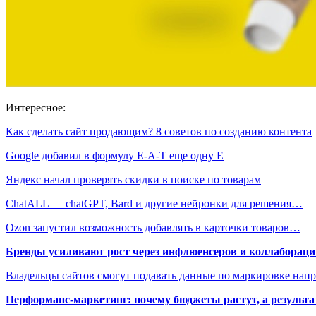
Интересное:
Как сделать сайт продающим? 8 советов по созданию контента
Google добавил в формулу E-A-T еще одну Е
Яндекс начал проверять скидки в поиске по товарам
ChatALL — chatGPT, Bard и другие нейронки для решения…
Ozon запустил возможность добавлять в карточки товаров…
Бренды усиливают рост через инфлюенсеров и коллаборации
Владельцы сайтов смогут подавать данные по маркировке нап
Перформанс-маркетинг: почему бюджеты растут, а результа