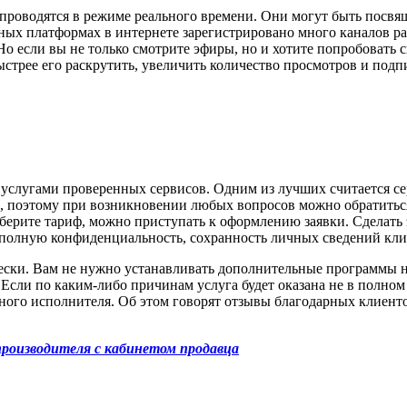
проводятся в режиме реального времени. Они могут быть посвя
ных платформах в интернете зарегистрировано много каналов р
 Но если вы не только смотрите эфиры, но и хотите попробовать 
стрее его раскрутить, увеличить количество просмотров и подп
услугами проверенных сервисов. Одним из лучших считается сервис
 поэтому при возникновении любых вопросов можно обратиться 
берите тариф, можно приступать к оформлению заявки. Сделать э
 полную конфиденциальность, сохранность личных сведений кли
ески. Вам не нужно устанавливать дополнительные программы н
Если по каким-либо причинам услуга будет оказана не в полном 
енного исполнителя. Об этом говорят отзывы благодарных клиен
роизводителя с кабинетом продавца