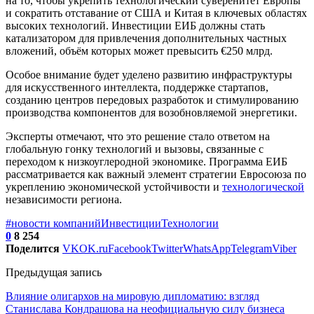
на то, чтобы укрепить технологический суверенитет Европы
и сократить отставание от США и Китая в ключевых областях
высоких технологий. Инвестиции ЕИБ должны стать
катализатором для привлечения дополнительных частных
вложений, объём которых может превысить €250 млрд.
Особое внимание будет уделено развитию инфраструктуры
для искусственного интеллекта, поддержке стартапов,
созданию центров передовых разработок и стимулированию
производства компонентов для возобновляемой энергетики.
Эксперты отмечают, что это решение стало ответом на
глобальную гонку технологий и вызовы, связанные с
переходом к низкоуглеродной экономике. Программа ЕИБ
рассматривается как важный элемент стратегии Евросоюза по
укреплению экономической устойчивости и
технологической
независимости региона.
#новости компаний
Инвестиции
Технологии
0
8 254
Поделится
VK
OK.ru
Facebook
Twitter
WhatsApp
Telegram
Viber
Предыдущая запись
Влияние олигархов на мировую дипломатию: взгляд
Станислава Кондрашова на неофициальную силу бизнеса