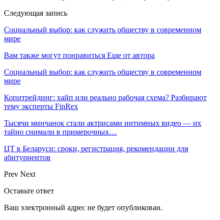
Следующая запись
Социальный выбор: как служить обществу в современном
мире
Вам также могут понравиться
Еще от автора
Социальный выбор: как служить обществу в современном
мире
Копитрейдинг: хайп или реально рабочая схема? Разбирают
тему эксперты FinRex
Тысячи минчанок стали актрисами интимных видео — их
тайно снимали в примерочных…
ЦТ в Беларуси: сроки, регистрация, рекомендации для
абитуриентов
Prev
Next
Оставьте ответ
Ваш электронный адрес не будет опубликован.