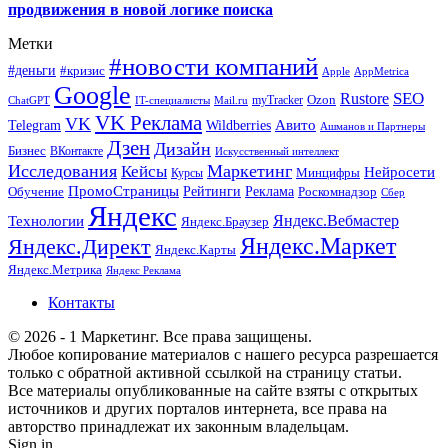
продвижения в новой логике поиска
Метки
#новости компаний
#деньги
#кризис
Apple
AppMetrica
Google
SEO
Rustore
Ozon
myTracker
ChatGPT
IT-специалисты
Mail.ru
VK Реклама
VK
Wildberries
Авито
Telegram
Ашманов и Партнеры
Дзен
Дизайн
Бизнес
ВКонтакте
Искусственный интеллект
Исследования
Маркетинг
Кейсы
Нейросети
Минцифры
Курсы
ПромоСтраницы
Рейтинги
Реклама
Роскомнадзор
Обучение
Сбер
Яндекс
Технологии
Яндекс.Вебмастер
Яндекс.Браузер
Яндекс.Маркет
Яндекс.Директ
Яндекс.Карты
Яндекс.Метрика
Яндекс Реклама
Контакты
© 2026 - 1 Маркетинг. Все права защищены.
Любое копирование материалов с нашего ресурса разрешается
только с обратной активной ссылкой на страницу статьи.
Все материалы опубликованные на сайте взяты с открытых
источников и других порталов интернета, все права на
авторство принадлежат их законным владельцам.
Sign in