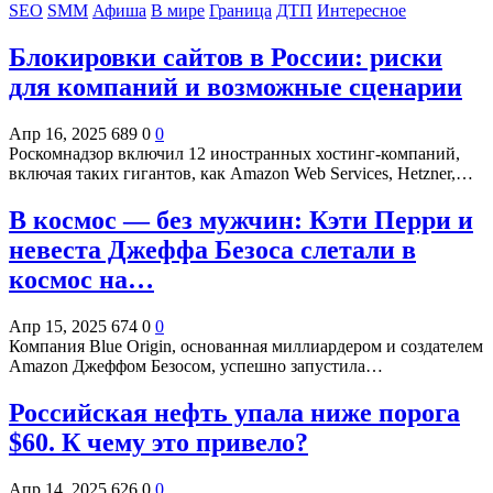
SEO
SMM
Афиша
В мире
Граница
ДТП
Интересное
Блокировки сайтов в России: риски
для компаний и возможные сценарии
Апр 16, 2025
689
0
0
Роскомнадзор включил 12 иностранных хостинг-компаний,
включая таких гигантов, как Amazon Web Services, Hetzner,…
В космос — без мужчин: Кэти Перри и
невеста Джеффа Безоса слетали в
космос на…
Апр 15, 2025
674
0
0
Компания Blue Origin, основанная миллиардером и создателем
Amazon Джеффом Безосом, успешно запустила…
Российская нефть упала ниже порога
$60. К чему это привело?
Апр 14, 2025
626
0
0