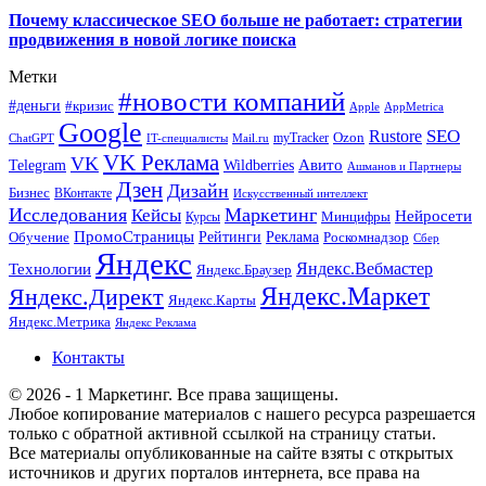
Почему классическое SEO больше не работает: стратегии
продвижения в новой логике поиска
Метки
#новости компаний
#деньги
#кризис
Apple
AppMetrica
Google
SEO
Rustore
Ozon
myTracker
ChatGPT
IT-специалисты
Mail.ru
VK Реклама
VK
Wildberries
Авито
Telegram
Ашманов и Партнеры
Дзен
Дизайн
Бизнес
ВКонтакте
Искусственный интеллект
Исследования
Маркетинг
Кейсы
Нейросети
Минцифры
Курсы
ПромоСтраницы
Рейтинги
Реклама
Роскомнадзор
Обучение
Сбер
Яндекс
Технологии
Яндекс.Вебмастер
Яндекс.Браузер
Яндекс.Маркет
Яндекс.Директ
Яндекс.Карты
Яндекс.Метрика
Яндекс Реклама
Контакты
© 2026 - 1 Маркетинг. Все права защищены.
Любое копирование материалов с нашего ресурса разрешается
только с обратной активной ссылкой на страницу статьи.
Все материалы опубликованные на сайте взяты с открытых
источников и других порталов интернета, все права на