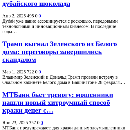
дубайского шоколада
Апр 2, 2025
495
0
0
Дубай уже давно ассоциируется с роскошью, передовыми
технологиями и инновационным бизнесом. В последние
годы…
Трамп выгнал Зеленского из Белого
дома: переговоры завершились
скандалом
Мар 1, 2025
722
0
0
Владимир Зеленский и Дональд Трамп провели встречу в
Овальном кабинете Белого дома в Вашингтоне 28 февраля.…
МТБанк бьет тревогу: мошенники
нашли новый хитроумный способ
кражи денег с…
Янв 23, 2025
357
0
0
МТБанк предупреждает: для кражи данных злоумышленники