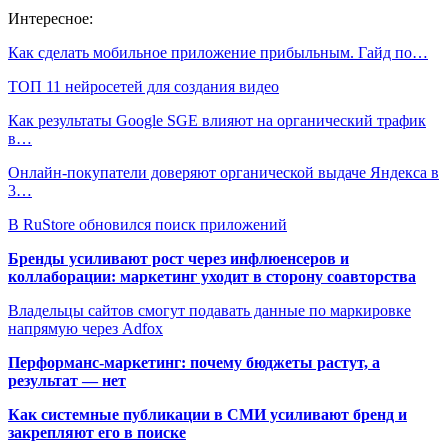
Интересное:
Как сделать мобильное приложение прибыльным. Гайд по…
ТОП 11 нейросетей для создания видео
Как результаты Google SGE влияют на органический трафик
в…
Онлайн-покупатели доверяют органической выдаче Яндекса в
3…
В RuStore обновился поиск приложений
Бренды усиливают рост через инфлюенсеров и
коллаборации: маркетинг уходит в сторону соавторства
Владельцы сайтов смогут подавать данные по маркировке
напрямую через Adfox
Перформанс-маркетинг: почему бюджеты растут, а
результат — нет
Как системные публикации в СМИ усиливают бренд и
закрепляют его в поиске