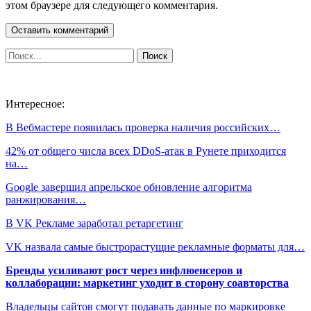
этом браузере для следующего комментария.
Интересное:
В Вебмастере появилась проверка наличия российских…
42% от общего числа всех DDoS-атак в Рунете приходится
на…
Google завершил апрельское обновление алгоритма
ранжирования…
В VK Рекламе заработал ретаргетинг
VK назвала самые быстрорастущие рекламные форматы для…
Бренды усиливают рост через инфлюенсеров и
коллаборации: маркетинг уходит в сторону соавторства
Владельцы сайтов смогут подавать данные по маркировке