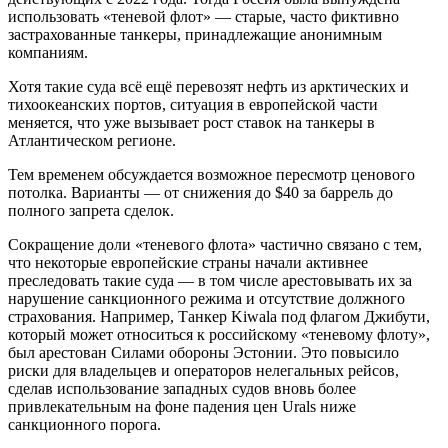
использовать «теневой флот» — старые, часто фиктивно
застрахованные танкеры, принадлежащие анонимным
компаниям.
Хотя такие суда всё ещё перевозят нефть из арктических и
тихоокеанских портов, ситуация в европейской части
меняется, что уже вызывает рост ставок на танкеры в
Атлантическом регионе.
Тем временем обсуждается возможное пересмотр ценового
потолка. Варианты — от снижения до $40 за баррель до
полного запрета сделок.
Сокращение доли «теневого флота» частично связано с тем,
что некоторые европейские страны начали активнее
преследовать такие суда — в том числе арестовывать их за
нарушение санкционного режима и отсутствие должного
страхования. Например, Танкер Kiwala под флагом Джибути,
который может относиться к российскому «теневому флоту»,
был арестован Силами обороны Эстонии. Это повысило
риски для владельцев и операторов нелегальных рейсов,
сделав использование западных судов вновь более
привлекательным на фоне падения цен Urals ниже
санкционного порога.