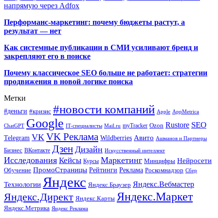
напрямую через Adfox
Перформанс-маркетинг: почему бюджеты растут, а
результат — нет
Как системные публикации в СМИ усиливают бренд и
закрепляют его в поиске
Почему классическое SEO больше не работает: стратегии
продвижения в новой логике поиска
Метки
#новости компаний
#деньги
#кризис
Apple
AppMetrica
Google
SEO
Rustore
Ozon
myTracker
ChatGPT
IT-специалисты
Mail.ru
VK Реклама
VK
Wildberries
Авито
Telegram
Ашманов и Партнеры
Дзен
Дизайн
Бизнес
ВКонтакте
Искусственный интеллект
Исследования
Маркетинг
Кейсы
Нейросети
Минцифры
Курсы
ПромоСтраницы
Рейтинги
Реклама
Роскомнадзор
Обучение
Сбер
Яндекс
Технологии
Яндекс.Вебмастер
Яндекс.Браузер
Яндекс.Маркет
Яндекс.Директ
Яндекс.Карты
Яндекс.Метрика
Яндекс Реклама