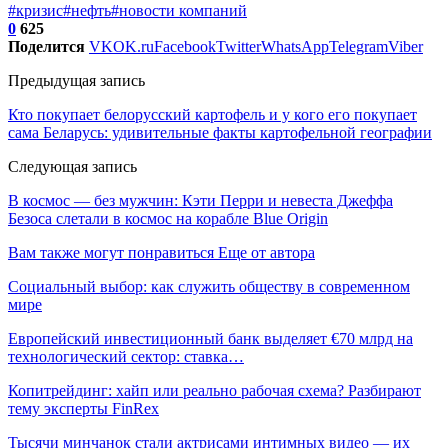
#кризис
#нефть
#новости компаний
0
625
Поделится
VK
OK.ru
Facebook
Twitter
WhatsApp
Telegram
Viber
Предыдущая запись
Кто покупает белорусский картофель и у кого его покупает
сама Беларусь: удивительные факты картофельной географии
Следующая запись
В космос — без мужчин: Кэти Перри и невеста Джеффа
Безоса слетали в космос на корабле Blue Origin
Вам также могут понравиться
Еще от автора
Социальный выбор: как служить обществу в современном
мире
Европейский инвестиционный банк выделяет €70 млрд на
технологический сектор: ставка…
Копитрейдинг: хайп или реально рабочая схема? Разбирают
тему эксперты FinRex
Тысячи минчанок стали актрисами интимных видео — их