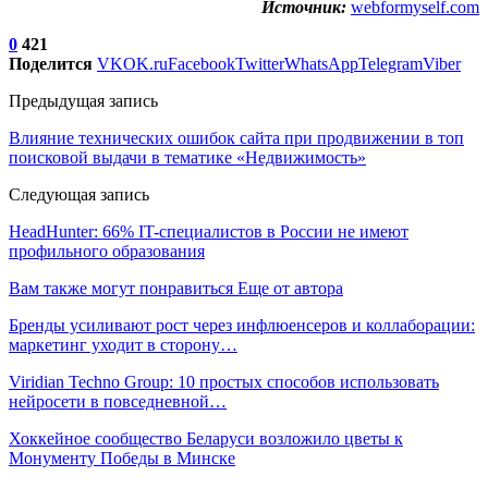
Источник:
webformyself.com
0
421
Поделится
VK
OK.ru
Facebook
Twitter
WhatsApp
Telegram
Viber
Предыдущая запись
Влияние технических ошибок сайта при продвижении в топ
поисковой выдачи в тематике «Недвижимость»
Следующая запись
HeadHunter: 66% IT-специалистов в России не имеют
профильного образования
Вам также могут понравиться
Еще от автора
Бренды усиливают рост через инфлюенсеров и коллаборации:
маркетинг уходит в сторону…
Viridian Techno Group: 10 простых способов использовать
нейросети в повседневной…
Хоккейное сообщество Беларуси возложило цветы к
Монументу Победы в Минске