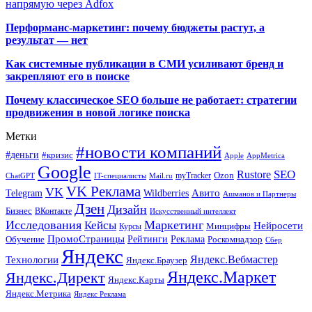
напрямую через Adfox
Перформанс-маркетинг: почему бюджеты растут, а
результат — нет
Как системные публикации в СМИ усиливают бренд и
закрепляют его в поиске
Почему классическое SEO больше не работает: стратегии
продвижения в новой логике поиска
Метки
#новости компаний
#деньги
#кризис
Apple
AppMetrica
Google
SEO
Rustore
Ozon
myTracker
ChatGPT
IT-специалисты
Mail.ru
VK Реклама
VK
Wildberries
Авито
Telegram
Ашманов и Партнеры
Дзен
Дизайн
Бизнес
ВКонтакте
Искусственный интеллект
Исследования
Маркетинг
Кейсы
Нейросети
Минцифры
Курсы
ПромоСтраницы
Рейтинги
Реклама
Роскомнадзор
Обучение
Сбер
Яндекс
Технологии
Яндекс.Вебмастер
Яндекс.Браузер
Яндекс.Маркет
Яндекс.Директ
Яндекс.Карты
Яндекс.Метрика
Яндекс Реклама