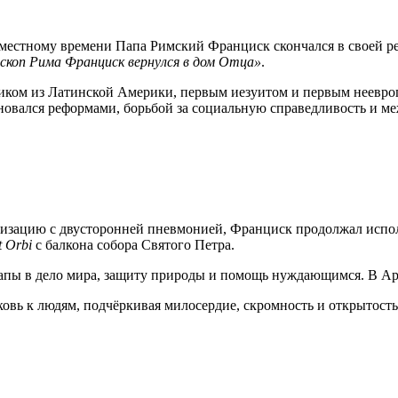
по местному времени Папа Римский Франциск скончался в своей 
скоп Рима Франциск вернулся в дом Отца»
.
ком из Латинской Америки, первым иезуитом и первым неевропе
еновался реформами, борьбой за социальную справедливость и 
лизацию с двусторонней пневмонией, Франциск продолжал исполн
t Orbi
с балкона собора Святого Петра.
апы в дело мира, защиту природы и помощь нуждающимся. В Арг
ковь к людям, подчёркивая милосердие, скромность и открытос