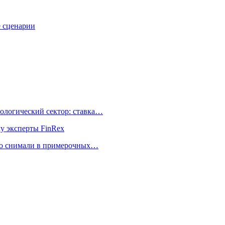
е сценарии
ологический сектор: ставка…
му эксперты FinRex
но снимали в примерочных…