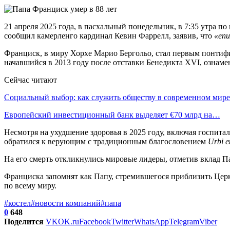
21 апреля 2025 года, в пасхальный понедельник, в 7:35 утра 
сообщил камерленго кардинал Кевин Фаррелл, заявив, что
«епи
Франциск, в миру Хорхе Марио Бергольо, стал первым понтифи
начавшийся в 2013 году после отставки Бенедикта XVI, ознам
Сейчас читают
Социальный выбор: как служить обществу в современном мире
Европейский инвестиционный банк выделяет €70 млрд на…
Несмотря на ухудшение здоровья в 2025 году, включая госпита
обратился к верующим с традиционным благословением
Urbi e
На его смерть откликнулись мировые лидеры, отметив вклад П
Франциска запомнят как Папу, стремившегося приблизить Цер
по всему миру.
#костел
#новости компаний
#папа
0
648
Поделится
VK
OK.ru
Facebook
Twitter
WhatsApp
Telegram
Viber