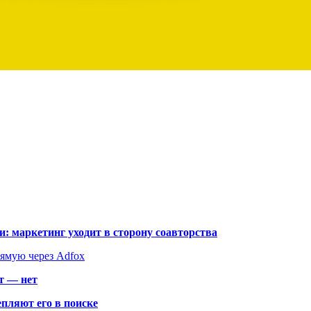
: маркетинг уходит в сторону соавторства
рямую через Adfox
т — нет
пляют его в поиске