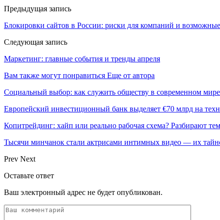
Предыдущая запись
Блокировки сайтов в России: риски для компаний и возможны
Следующая запись
Маркетинг: главные события и тренды апреля
Вам также могут понравиться
Еще от автора
Социальный выбор: как служить обществу в современном мире
Европейский инвестиционный банк выделяет €70 млрд на техн
Копитрейдинг: хайп или реально рабочая схема? Разбирают те
Тысячи минчанок стали актрисами интимных видео — их тай
Prev
Next
Оставьте ответ
Ваш электронный адрес не будет опубликован.