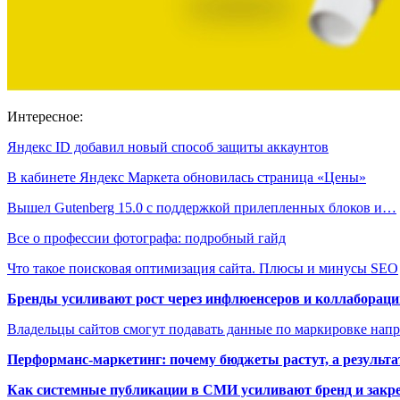
Интересное:
Яндекс ID добавил новый способ защиты аккаунтов
В кабинете Яндекс Маркета обновилась страница «Цены»
Вышел Gutenberg 15.0 с поддержкой прилепленных блоков и…
Все о профессии фотографа: подробный гайд
Что такое поисковая оптимизация сайта. Плюсы и минусы SEO
Бренды усиливают рост через инфлюенсеров и коллаборации
Владельцы сайтов смогут подавать данные по маркировке нап
Перформанс-маркетинг: почему бюджеты растут, а результа
Как системные публикации в СМИ усиливают бренд и закре