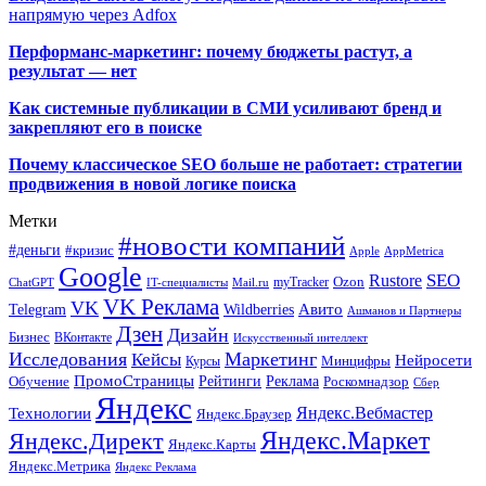
напрямую через Adfox
Перформанс-маркетинг: почему бюджеты растут, а
результат — нет
Как системные публикации в СМИ усиливают бренд и
закрепляют его в поиске
Почему классическое SEO больше не работает: стратегии
продвижения в новой логике поиска
Метки
#новости компаний
#деньги
#кризис
Apple
AppMetrica
Google
SEO
Rustore
Ozon
myTracker
ChatGPT
IT-специалисты
Mail.ru
VK Реклама
VK
Wildberries
Авито
Telegram
Ашманов и Партнеры
Дзен
Дизайн
Бизнес
ВКонтакте
Искусственный интеллект
Исследования
Маркетинг
Кейсы
Нейросети
Минцифры
Курсы
ПромоСтраницы
Рейтинги
Реклама
Роскомнадзор
Обучение
Сбер
Яндекс
Технологии
Яндекс.Вебмастер
Яндекс.Браузер
Яндекс.Маркет
Яндекс.Директ
Яндекс.Карты
Яндекс.Метрика
Яндекс Реклама