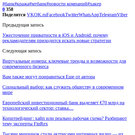
#банк
#кража
#мтбанк
#новости компаний
#хакер
0
358
Поделится
VK
OK.ru
Facebook
Twitter
WhatsApp
Telegram
Viber
Предыдущая запись
Ужесточение приватности в iOS и Android: почему
рекламодателям приходится искать новые стратегии
Следующая запись
Виртуальные номера: ключевые тренды и возможности для
современного бизнеса
Вам также могут понравиться
Еще от автора
Социальный выбор: как служить обществу в современном
мире
Европейский инвестиционный банк выделяет €70 млрд на
технологический сектор: ставка…
Копитрейдинг: хайп или реально рабочая схема? Разбирают
тему эксперты FinRex
Тысячи минчанок стали актрисами интимных видео — их