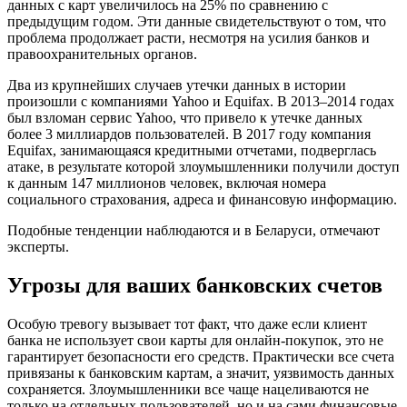
данных с карт увеличилось на 25% по сравнению с
предыдущим годом. Эти данные свидетельствуют о том, что
проблема продолжает расти, несмотря на усилия банков и
правоохранительных органов.
Два из крупнейших случаев утечки данных в истории
произошли с компаниями Yahoo и Equifax. В 2013–2014 годах
был взломан сервис Yahoo, что привело к утечке данных
более 3 миллиардов пользователей. В 2017 году компания
Equifax, занимающаяся кредитными отчетами, подверглась
атаке, в результате которой злоумышленники получили доступ
к данным 147 миллионов человек, включая номера
социального страхования, адреса и финансовую информацию.
Подобные тенденции наблюдаются и в Беларуси, отмечают
эксперты.
Угрозы для ваших банковских счетов
Особую тревогу вызывает тот факт, что даже если клиент
банка не использует свои карты для онлайн-покупок, это не
гарантирует безопасности его средств. Практически все счета
привязаны к банковским картам, а значит, уязвимость данных
сохраняется. Злоумышленники все чаще нацеливаются не
только на отдельных пользователей, но и на сами финансовые