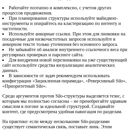
Работайте поэтапно и комплексно, с учетом других
процессов продвижения.
При планировании структуры используйте майндмэп-
инструменты и опирайтесь на кластеризацию по интенту и
частотности.
Используйте анкорные ссылки. При этом для линковки на
посадочные для низкочастотных запросов используйте в
анкорном тексте только уточнения без основного запроса.
Не забывайте об анализе внутреннего ссылочного веса при
регулярных проверках и парсинге сайта.
Для внедрения новой перелинковки на уже существующий
сайт используйте средства визуализации аналитических
данных.
В зависимости от задач рекомендуем использовать
конфигурации «Зацикленная пирамида», «Реверсивный Silo»,
«Приоритетный Silo».
Среди аргументов против Silo-структуры выделяется тезис, с
которым мы полностью согласны – не пренебрегайте здравым
смыслом в погоне за идеальной структурой. Создавайте
контент, где предусмотрена удобная навигация по разделам.
На практике: если между несколькими Silo-разделами
существует семантическая связь, поставьте линк. Этим