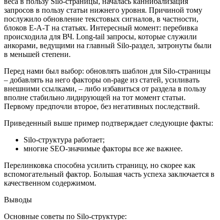
веса в пользу Silo-страницы, началась каннибализация
запросов в пользу статьи нижнего уровня. Причиной тому
послужило обновление текстовых сигналов, в частности,
блоков E-A-T на статьях. Интересный момент: перебивка
происходила для ВЧ. Long-tail запросы, которые служили
анкорами, ведущими на главный Silo-раздел, затронуты были
в меньшей степени.
Перед нами был выбор: обновлять шаблон для Silo-страницы
– добавлять на него факторы on-page из статей, усиливать
внешними ссылками, – либо избавиться от раздела в пользу
вполне стабильно лидирующей на тот момент статьи.
Первому предпочли второе, без негативных последствий.
Приведенный выше пример подтверждает следующие факты:
Silo-структура работает;
многие SEO-значимые факторы все же важнее.
Перелинковка способна усилить страницу, но скорее как
вспомогательный фактор. Большая часть успеха заключается в
качественном содержимом.
Выводы
Основные советы по Silo-структуре: