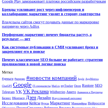
Google Play замораживает платежи российским разработчикам
Бренды усиливают рост через инфлюенсеров и
коллаборации: маркетинг уходит в сторону соавторства
Владельцы сайтов смогут подавать данные по маркировке
напрямую через Adfox
Перформанс-маркетинг: почему бюджеты растут, а
результат — нет
Как системные публикации в СМИ усиливают бренд и
закрепляют его в поиске
Почему классическое SEO больше не работает: стратегии
продвижения в новой логике поиска
Метки
#новости компаний
#деньги
#кризис
Apple
AppMetrica
Google
SEO
Rustore
Ozon
myTracker
ChatGPT
IT-специалисты
Mail.ru
VK Реклама
VK
Wildberries
Авито
Telegram
Ашманов и Партнеры
Дзен
Дизайн
Бизнес
ВКонтакте
Искусственный интеллект
Исследования
Маркетинг
Кейсы
Нейросети
Минцифры
Курсы
ПромоСтраницы
Рейтинги
Реклама
Роскомнадзор
Обучение