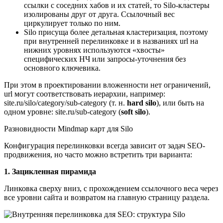
ссылки с соседних хабов и их статей, то Silo-кластеры
изолированы друг от друга. Ссылочный вес
циркулирует только по ним.
Silo присуща более детальная кластеризация, поэтому
при внутренней перелинковке и в названиях url на
нижних уровнях используются «хвосты»
специфических НЧ или запросы-уточнения без
основного ключевика.
При этом в проектировании вложенности нет ограничений,
url могут соответствовать иерархии, например:
site.ru/silo/category/sub-category (т. н.
hard silo
), или быть на
одном уровне: site.ru/sub-category (
soft silo
).
Разновидности Mindmap карт для Silo
Конфигурация перелинковки всегда зависит от задач SEO-
продвижения, но часто можно встретить три варианта:
1. Зацикленная пирамида
Линковка сверху вниз, с прохождением ссылочного веса через
все уровни сайта и возвратом на главную страницу раздела.