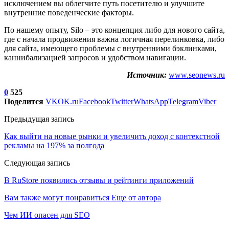
исключением вы облегчите путь посетителю и улучшите
внутренние поведенческие факторы.
По нашему опыту, Silo – это концепция либо для нового сайта,
где с начала продвижения важна логичная перелинковка, либо
для сайта, имеющего проблемы с внутренними бэклинками,
каннибализацией запросов и удобством навигации.
Источник:
www.seonews.ru
0
525
Поделится
VK
OK.ru
Facebook
Twitter
WhatsApp
Telegram
Viber
Предыдущая запись
Как выйти на новые рынки и увеличить доход с контекстной
рекламы на 197% за полгода
Следующая запись
В RuStore появились отзывы и рейтинги приложений
Вам также могут понравиться
Еще от автора
Чем ИИ опасен для SEO