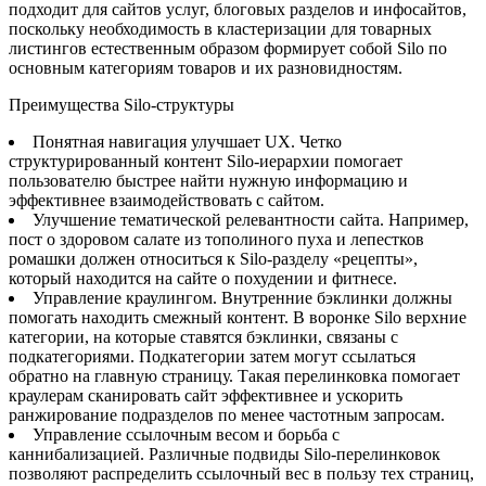
подходит для сайтов услуг, блоговых разделов и инфосайтов,
поскольку необходимость в кластеризации для товарных
листингов естественным образом формирует собой Silo по
основным категориям товаров и их разновидностям.
Преимущества Silo-структуры
Понятная навигация улучшает UX. Четко
структурированный контент Silo-иерархии помогает
пользователю быстрее найти нужную информацию и
эффективнее взаимодействовать с сайтом.
Улучшение тематической релевантности сайта. Например,
пост о здоровом салате из тополиного пуха и лепестков
ромашки должен относиться к Silo-разделу «рецепты»,
который находится на сайте о похудении и фитнесе.
Управление краулингом. Внутренние бэклинки должны
помогать находить смежный контент. В воронке Silo верхние
категории, на которые ставятся бэклинки, связаны с
подкатегориями. Подкатегории затем могут ссылаться
обратно на главную страницу. Такая перелинковка помогает
краулерам сканировать сайт эффективнее и ускорить
ранжирование подразделов по менее частотным запросам.
Управление ссылочным весом и борьба с
каннибализацией. Различные подвиды Silo-перелинковок
позволяют распределить ссылочный вес в пользу тех страниц,