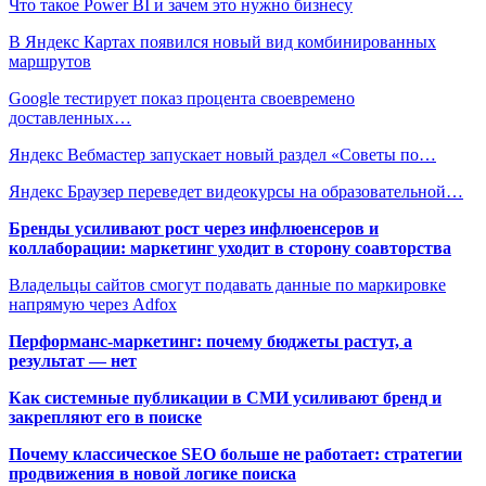
Что такое Power BI и зачем это нужно бизнесу
В Яндекс Картах появился новый вид комбинированных
маршрутов
Google тестирует показ процента своевремено
доставленных…
Яндекс Вебмастер запускает новый раздел «Советы по…
Яндекс Браузер переведет видеокурсы на образовательной…
Бренды усиливают рост через инфлюенсеров и
коллаборации: маркетинг уходит в сторону соавторства
Владельцы сайтов смогут подавать данные по маркировке
напрямую через Adfox
Перформанс-маркетинг: почему бюджеты растут, а
результат — нет
Как системные публикации в СМИ усиливают бренд и
закрепляют его в поиске
Почему классическое SEO больше не работает: стратегии
продвижения в новой логике поиска