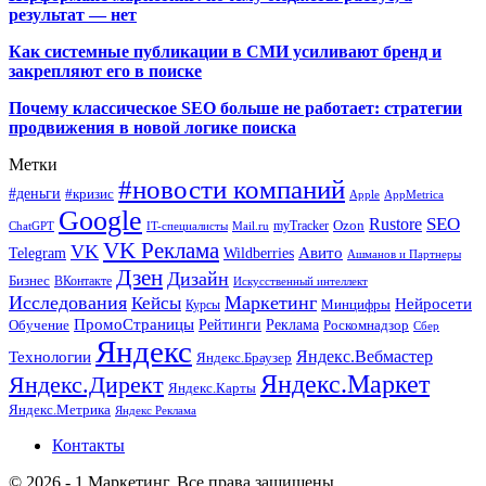
результат — нет
Как системные публикации в СМИ усиливают бренд и
закрепляют его в поиске
Почему классическое SEO больше не работает: стратегии
продвижения в новой логике поиска
Метки
#новости компаний
#деньги
#кризис
Apple
AppMetrica
Google
SEO
Rustore
Ozon
myTracker
ChatGPT
IT-специалисты
Mail.ru
VK Реклама
VK
Wildberries
Авито
Telegram
Ашманов и Партнеры
Дзен
Дизайн
Бизнес
ВКонтакте
Искусственный интеллект
Исследования
Маркетинг
Кейсы
Нейросети
Минцифры
Курсы
ПромоСтраницы
Рейтинги
Реклама
Роскомнадзор
Обучение
Сбер
Яндекс
Технологии
Яндекс.Вебмастер
Яндекс.Браузер
Яндекс.Маркет
Яндекс.Директ
Яндекс.Карты
Яндекс.Метрика
Яндекс Реклама
Контакты
© 2026 - 1 Маркетинг. Все права защищены.