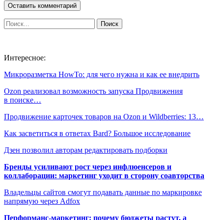
Интересное:
Микроразметка HowTo: для чего нужна и как ее внедрить
Ozon реализовал возможность запуска Продвижения
в поиске…
Продвижение карточек товаров на Ozon и Wildberries: 13…
Как засветиться в ответах Bard? Большое исследование
Дзен позволил авторам редактировать подборки
Бренды усиливают рост через инфлюенсеров и
коллаборации: маркетинг уходит в сторону соавторства
Владельцы сайтов смогут подавать данные по маркировке
напрямую через Adfox
Перформанс-маркетинг: почему бюджеты растут, а