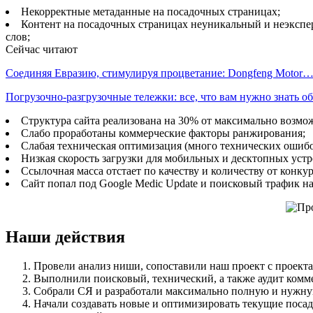
Некорректные метаданные на посадочных страницах;
Контент на посадочных страницах неуникальный и неэкспе
слов;
Сейчас читают
Соединяя Евразию, стимулируя процветание: Dongfeng Motor
Погрузочно-разгрузочные тележки: все, что вам нужно знать 
Структура сайта реализована на 30% от максимально возмо
Слабо проработаны коммерческие факторы ранжирования;
Слабая техническая оптимизация (много технических ошибо
Низкая скорость загрузки для мобильных и десктопных устр
Ссылочная масса отстает по качеству и количеству от конку
Сайт попал под Google Medic Update и поисковый трафик н
Наши действия
Провели анализ ниши, сопоставили наш проект с проекта
Выполнили поисковый, технический, а также аудит комме
Собрали СЯ и разработали максимально полную и нужную
Начали создавать новые и оптимизировать текущие поса