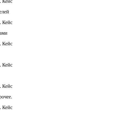
елей
ами
очее.