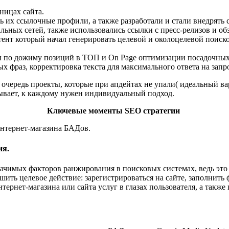
ницах сайта.
 их ссылочные профили, а также разработали и стали внедрять
ьных сетей, также использовались ссылки с пресс-релизов и об
нт который начал генерировать целевой и околоцелевой поиско
 по дожиму позиций в ТОП и On Page оптимизации посадочных 
х фраз, корректировка текста для максимального ответа на запр
очередь проекты, которые при апдейтах не упали( идеальный вар
бывает, к каждому нужен индивидуальный подход.
Ключевые моменты SEO стратегии
нтернет-магазина БАДов.
ия.
ачимых факторов ранжирования в поисковых системах, ведь это 
ить целевое действие: зарегистрироваться на сайте, заполнить 
ернет-магазина или сайта услуг в глазах пользователя, а также