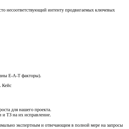
асто несоответствующий интенту продвигаемых ключевых
таны E-A-T факторы).
оста для нашего проекта.
 и ТЗ на их исправление.
симально экспертным и отвечающим в полной мере на запросы