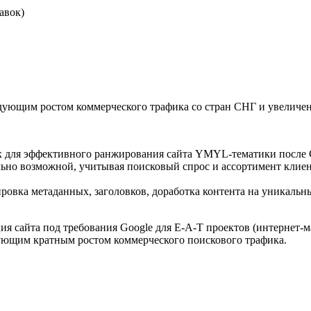
авок)
ледующим ростом коммерческого трафика со стран СНГ и увеличе
х для эффективного ранжирования сайта YMYL-тематики после G
ьно возможной, учитывая поисковый спрос и ассортимент клиен
вка метаданных, заголовков, доработка контента на уникальны
ция сайта под требования Google для E-A-T проектов (интернет-
дующим кратным ростом коммерческого поискового трафика.