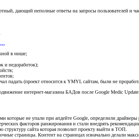
ртный, дающий неполные ответы на запросы пользователей и ч
…
об…
жной в нише;
к и недоработок);
ойств;
рентов;
ачал падать (проект относится к YMYL сайтам, были не прорабо
ми которые не упали при апдейте Google, определили драйверы р
рческих факторов ранжирования и стали внедрять рекомендации
 структуру сайта которая позволит проекту выйти в ТОП.
дочные страницы. Контент на страницах изначально делали мак