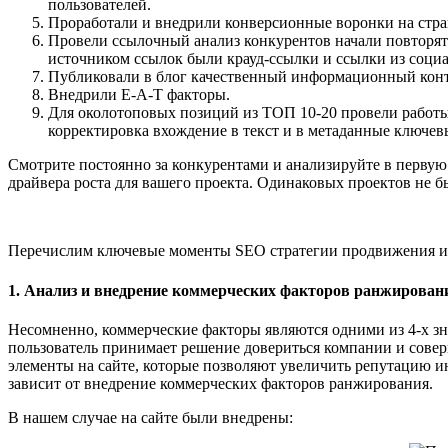
пользователей.
Проработали и внедрили конверсионные воронки на стра
Провели ссылочный анализ конкурентов начали повторять
источником ссылок были крауд-ссылки и ссылки из социал
Публиковали в блог качественный информационный конте
Внедрили E-A-T факторы.
Для околотоповых позиций из ТОП 10-20 провели работы
корректировка вхождение в текст и в метаданные ключевы
Смотрите постоянно за конкурентами и анализируйте в первую 
драйвера роста для вашего проекта. Одинаковых проектов не 
Перечислим ключевые моменты SEO стратегии продвижения и
1. Анализ и внедрение коммерческих факторов ранжирован
Несомненно, коммерческие факторы являются одними из 4-х зн
пользователь принимает решение довериться компании и соверш
элементы на сайте, которые позволяют увеличить репутацию инт
зависит от внедрение коммерческих факторов ранжирования.
В нашем случае на сайте были внедрены: