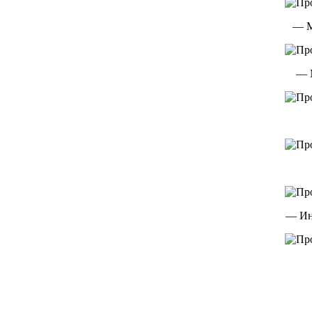
— М
— 
— Ин