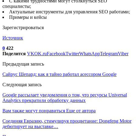
C какими трудностями могут столкнуться SEO
специалисты;
Актуальные инструменты для управления SEO работами;
Примеры и кейсы
Зарегистрироваться
Источник
0
422
Поделится
VK
OK.ru
Facebook
Twitter
WhatsApp
Telegram
Viber
Предыдущая запись
Сайрус Шепард: как я тайно работал асессором Google
Следующая запись
Google рассылает уведомления о том, что ресурсы Universal
Analytics прекратили обработку данных
Вам также могут понравиться
Еще от автора
Соединяя Евразию, стимулируя процветание: Dongfeng Motor
дебютирует на выставке…