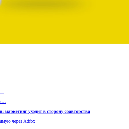
а…
 в…
: маркетинг уходит в сторону соавторства
рямую через Adfox