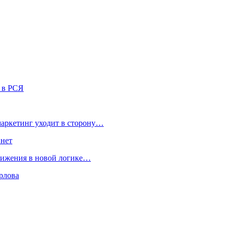
й в РСЯ
маркетинг уходит в сторону…
 нет
движения в новой логике…
рлова