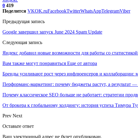
0
419
Поделится
VK
OK.ru
Facebook
Twitter
WhatsApp
Telegram
Viber
Предыдущая запись
Google завершил запуск June 2024 Spam Update
Следующая запись
Яндекс добавил новые возможности для работы со статистико
Вам также могут понравиться
Еще от автора
Бренды усиливают рост через инфлюенсеров и коллаборации: 
Перформанс-маркетинг: почему бюджеты растут, а результат —
Почему классическое SEO больше не работает: стратегии про
От брокера к глобальному холдингу: история успеха Тимура Ту
Prev
Next
Оставьте ответ
Ваш электронный адрес не будет опубликован.