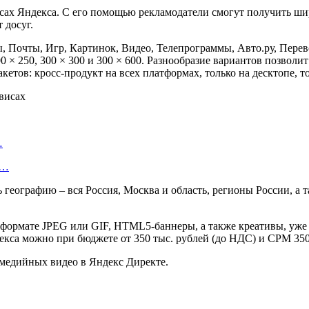
сах Яндекса. С его помощью рекламодатели смогут получить ши
 досуг.
ы, Почты, Игр, Картинок, Видео, Телепрограммы, Авто.ру, Пере
0 × 250, 300 × 300 и 300 × 600. Разнообразие вариантов позволи
етов: кросс-продукт на всех платформах, только на десктопе, т
…
—…
 географию – вся Россия, Москва и область, регионы России, а
в формате JPEG или GIF, HTML5-баннеры, а также креативы, уж
екса можно при бюджете от 350 тыс. рублей (до НДС) и CPM 350
 медийных видео в Яндекс Директе.