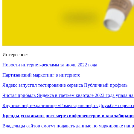
Интересное:
Новости интернет-рекламы за июль 2022 года
Партизанский маркетинг в интернете
Яндекс запустил тестирование сервиса Публичный профиль
Чистая прибыль Яндекса в третьем квартале 2023 года упала н
Крупное нефтехранилище «Гомельтранснефть Дружба» горело
Бренды усиливают рост через инфлюенсеров и коллаборации
Владельцы сайтов смогут подавать данные по маркировке нап