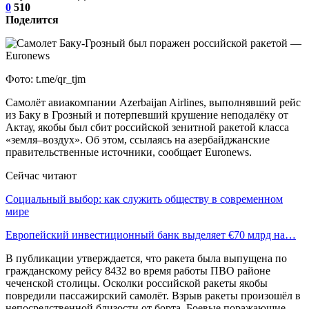
0
510
Поделится
Фото: t.me/qr_tjm
Самолёт авиакомпании Azerbaijan Airlines, выполнявший рейс
из Баку в Грозный и потерпевший крушение неподалёку от
Актау, якобы был сбит российской зенитной ракетой класса
«земля–воздух». Об этом, ссылаясь на азербайджанские
правительственные источники, сообщает Euronews.
Сейчас читают
Социальный выбор: как служить обществу в современном
мире
Европейский инвестиционный банк выделяет €70 млрд на…
В публикации утверждается, что ракета была выпущена по
гражданскому рейсу 8432 во время работы ПВО районе
чеченской столицы. Осколки российской ракеты якобы
повредили пассажирский самолёт. Взрыв ракеты произошёл в
непосредственной близости от борта. Боевые поражающие