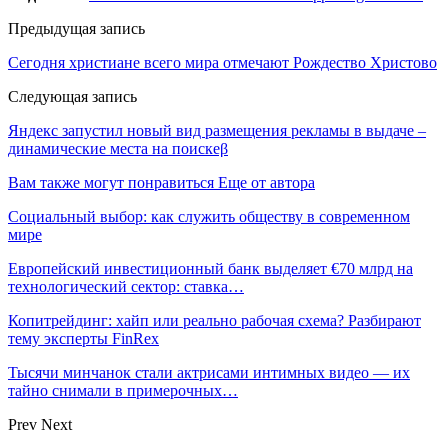
Предыдущая запись
Сегодня христиане всего мира отмечают Рождество Христово
Следующая запись
Яндекс запустил новый вид размещения рекламы в выдаче –
динамические места на поискеβ
Вам также могут понравиться
Еще от автора
Социальный выбор: как служить обществу в современном
мире
Европейский инвестиционный банк выделяет €70 млрд на
технологический сектор: ставка…
Копитрейдинг: хайп или реально рабочая схема? Разбирают
тему эксперты FinRex
Тысячи минчанок стали актрисами интимных видео — их
тайно снимали в примерочных…
Prev
Next