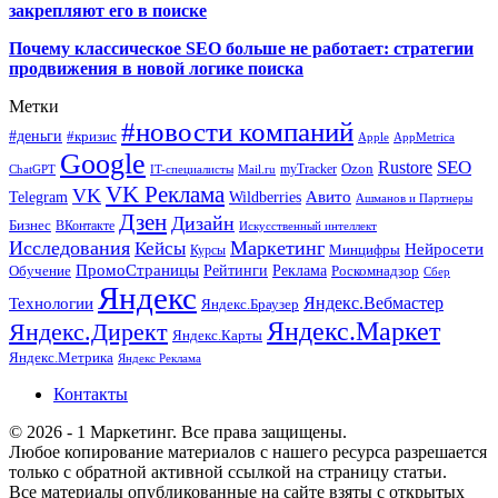
закрепляют его в поиске
Почему классическое SEO больше не работает: стратегии
продвижения в новой логике поиска
Метки
#новости компаний
#деньги
#кризис
Apple
AppMetrica
Google
SEO
Rustore
Ozon
myTracker
ChatGPT
IT-специалисты
Mail.ru
VK Реклама
VK
Wildberries
Авито
Telegram
Ашманов и Партнеры
Дзен
Дизайн
Бизнес
ВКонтакте
Искусственный интеллект
Исследования
Маркетинг
Кейсы
Нейросети
Минцифры
Курсы
ПромоСтраницы
Рейтинги
Реклама
Роскомнадзор
Обучение
Сбер
Яндекс
Технологии
Яндекс.Вебмастер
Яндекс.Браузер
Яндекс.Маркет
Яндекс.Директ
Яндекс.Карты
Яндекс.Метрика
Яндекс Реклама
Контакты
© 2026 - 1 Маркетинг. Все права защищены.
Любое копирование материалов с нашего ресурса разрешается
только с обратной активной ссылкой на страницу статьи.
Все материалы опубликованные на сайте взяты с открытых