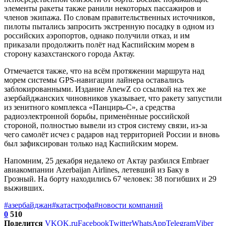
элементы ракеты также ранили некоторых пассажиров и
членов экипажа. По словам правительственных источников,
пилоты пытались запросить экстренную посадку в одном из
российских аэропортов, однако получили отказ, и им
приказали продолжить полёт над Каспийским морем в
сторону казахстанского города Актау.
Отмечается также, что на всём протяжении маршрута над
морем системы GPS-навигации лайнера оставались
заблокированными. Издание AnewZ со ссылкой на тех же
азербайджанских чиновников указывает, что ракету запустили
из зенитного комплекса «Панцирь-С», а средства
радиоэлектронной борьбы, применённые российской
стороной, полностью вывели из строя систему связи, из-за
чего самолёт исчез с радаров над территорией России и вновь
был зафиксирован только над Каспийским морем.
Напомним, 25 декабря недалеко от Актау разбился Embraer
авиакомпании Azerbaijan Airlines, летевший из Баку в
Грозный. На борту находились 67 человек: 38 погибших и 29
выживших.
#азербайджан
#катастрофа
#новости компаний
0
510
Поделится
VK
OK.ru
Facebook
Twitter
WhatsApp
Telegram
Viber