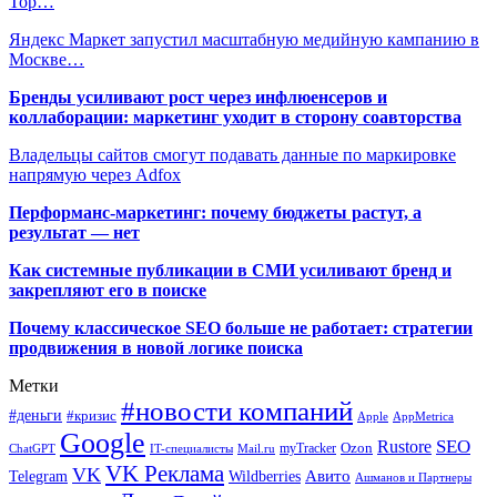
Top…
Яндекс Маркет запустил масштабную медийную кампанию в
Москве…
Бренды усиливают рост через инфлюенсеров и
коллаборации: маркетинг уходит в сторону соавторства
Владельцы сайтов смогут подавать данные по маркировке
напрямую через Adfox
Перформанс-маркетинг: почему бюджеты растут, а
результат — нет
Как системные публикации в СМИ усиливают бренд и
закрепляют его в поиске
Почему классическое SEO больше не работает: стратегии
продвижения в новой логике поиска
Метки
#новости компаний
#деньги
#кризис
Apple
AppMetrica
Google
SEO
Rustore
Ozon
myTracker
ChatGPT
IT-специалисты
Mail.ru
VK Реклама
VK
Wildberries
Авито
Telegram
Ашманов и Партнеры