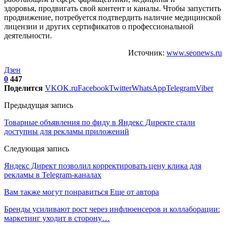
здоровья, продвигать свой контент и каналы. Чтобы запустить
продвижение, потребуется подтвердить наличие медицинской
лицензии и других сертификатов о профессиональной
деятельности.
Источник:
www.seonews.ru
Дзен
0
447
Поделится
VK
OK.ru
Facebook
Twitter
WhatsApp
Telegram
Viber
Предыдущая запись
Товарные объявления по фиду в Яндекс Директе стали
доступны для рекламы приложений
Следующая запись
Яндекс Директ позволил корректировать цену клика для
рекламы в Telegram-каналах
Вам также могут понравиться
Еще от автора
Бренды усиливают рост через инфлюенсеров и коллаборации:
маркетинг уходит в сторону…