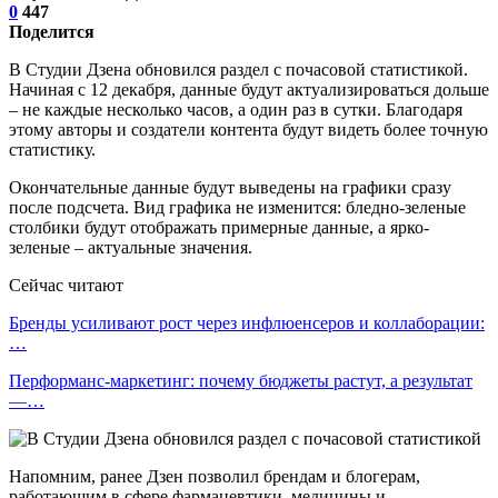
0
447
Поделится
В Студии Дзена обновился раздел с почасовой статистикой.
Начиная с 12 декабря, данные будут актуализироваться дольше
– не каждые несколько часов, а один раз в сутки. Благодаря
этому авторы и создатели контента будут видеть более точную
статистику.
Окончательные данные будут выведены на графики сразу
после подсчета. Вид графика не изменится: бледно-зеленые
столбики будут отображать примерные данные, а ярко-
зеленые – актуальные значения.
Сейчас читают
Бренды усиливают рост через инфлюенсеров и коллаборации:
…
Перформанс-маркетинг: почему бюджеты растут, а результат
—…
Напомним, ранее Дзен позволил брендам и блогерам,
работающим в сфере фармацевтики, медицины и