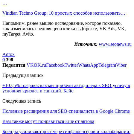
…
Viridian Techno Group: 10 простых способов использовать…
Напомним, ранее вышло исследование, которое показало,
как изменилась средняя цена клика в Директе, VK Ads, VK,
myTarget, Avito.
Источник:
www.seonews.ru
Adfox
0
398
Поделится
VK
OK.ru
Facebook
Twitter
WhatsApp
Telegram
Viber
Предыдущая запись
+107,5% трафика: как мы привели автодилера к SEO-успеху в
условиях кризиса и санкций. Кейс
Следующая запись
Полезные расширения для SEO-специалиста в Google Chrome
Вам также могут понравиться
Еще от автора
Бренды усиливают рост через инфлюенсеров и коллаборации: