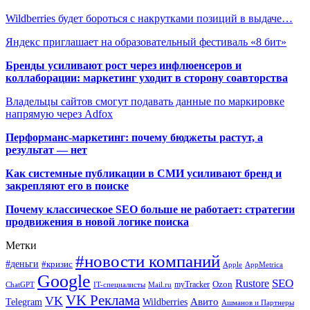
Wildberries будет бороться с накрутками позиций в выдаче…
Яндекс приглашает на образовательный фестиваль «8 бит»
Бренды усиливают рост через инфлюенсеров и
коллаборации: маркетинг уходит в сторону соавторства
Владельцы сайтов смогут подавать данные по маркировке
напрямую через Adfox
Перформанс-маркетинг: почему бюджеты растут, а
результат — нет
Как системные публикации в СМИ усиливают бренд и
закрепляют его в поиске
Почему классическое SEO больше не работает: стратегии
продвижения в новой логике поиска
Метки
#новости компаний
#деньги
#кризис
Apple
AppMetrica
Google
SEO
Rustore
Ozon
myTracker
ChatGPT
IT-специалисты
Mail.ru
VK Реклама
VK
Wildberries
Авито
Telegram
Ашманов и Партнеры