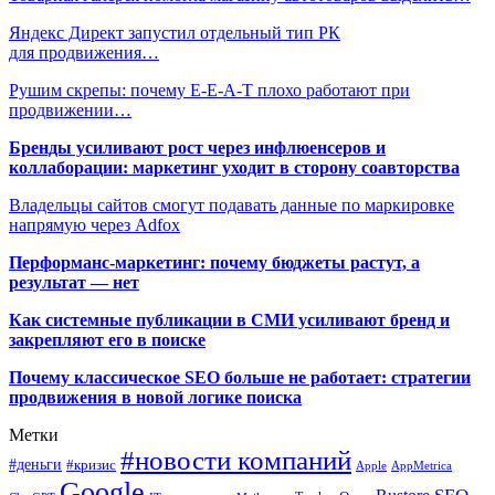
Яндекс Директ запустил отдельный тип РК
для продвижения…
Рушим скрепы: почему E-E-A-T плохо работают при
продвижении…
Бренды усиливают рост через инфлюенсеров и
коллаборации: маркетинг уходит в сторону соавторства
Владельцы сайтов смогут подавать данные по маркировке
напрямую через Adfox
Перформанс-маркетинг: почему бюджеты растут, а
результат — нет
Как системные публикации в СМИ усиливают бренд и
закрепляют его в поиске
Почему классическое SEO больше не работает: стратегии
продвижения в новой логике поиска
Метки
#новости компаний
#деньги
#кризис
Apple
AppMetrica
Google