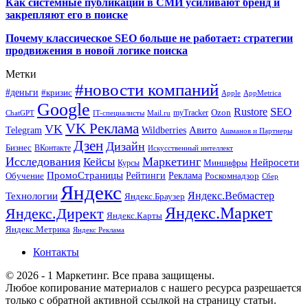
Как системные публикации в СМИ усиливают бренд и
закрепляют его в поиске
Почему классическое SEO больше не работает: стратегии
продвижения в новой логике поиска
Метки
#новости компаний
#деньги
#кризис
Apple
AppMetrica
Google
SEO
Rustore
Ozon
myTracker
ChatGPT
IT-специалисты
Mail.ru
VK Реклама
VK
Wildberries
Авито
Telegram
Ашманов и Партнеры
Дзен
Дизайн
Бизнес
ВКонтакте
Искусственный интеллект
Исследования
Маркетинг
Кейсы
Нейросети
Минцифры
Курсы
ПромоСтраницы
Рейтинги
Реклама
Роскомнадзор
Обучение
Сбер
Яндекс
Технологии
Яндекс.Вебмастер
Яндекс.Браузер
Яндекс.Маркет
Яндекс.Директ
Яндекс.Карты
Яндекс.Метрика
Яндекс Реклама
Контакты
© 2026 - 1 Маркетинг. Все права защищены.
Любое копирование материалов с нашего ресурса разрешается
только с обратной активной ссылкой на страницу статьи.